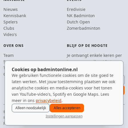
Nieuws
Eredivisie
Kennisbank
NK Badminton
Spelers
Dutch Open
Clubs
Zomerbadminton
Video's
OVER ONS
BLIJF OP DE HOOGTE
Team
Je ontvangt enkele keren per
Supporters
jaar een e-mail met het
Tip de redactie
laatste badmintonnieuws.
Cookies op badmintonline.nl
Contact
We gebruiken functionele cookies om de site goed te
E-mailadres
laten werken. Met jouw toestemming plaatsen we ook
analytische cookies en media-cookies voor het tonen
aanmelden
van YouTube-video's, Spotify en Google Maps. Lees
meer in ons
privacybeleid
.
Alleen noodzakelijk
Alles accepteren
© 2010–2026 badmintonline.nl · al 15+ jaar de constante factor in je
Instellingen aanpassen
sporttas
nieuws
spelers
ranglijst
zomer
menu
privacy
disclaimer
versie
cookies