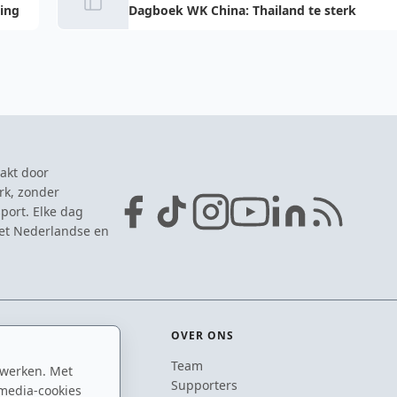
ling
Dagboek WK China: Thailand te sterk
akt door
rk, zonder
port. Elke dag
het Nederlandse en
OVER ONS
Team
 werken. Met
ton
Supporters
media-cookies