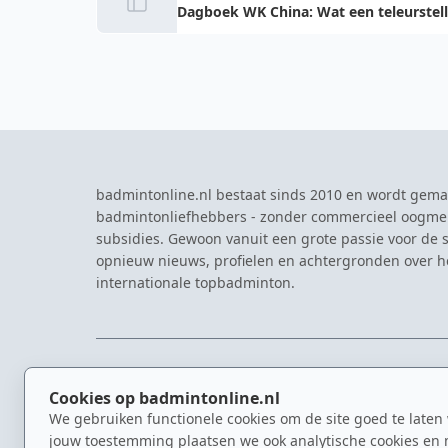
Dagboek WK China: Wat een teleurstel
badmintonline.nl bestaat sinds 2010 en wordt gema
badmintonliefhebbers - zonder commercieel oogme
subsidies. Gewoon vanuit een grote passie voor de s
opnieuw nieuws, profielen en achtergronden over 
internationale topbadminton.
NAVIGATIE
EVENTS
Cookies op badmintonline.nl
Nieuws
Eredivisie
We gebruiken functionele cookies om de site goed te laten
Kennisbank
NK Badmin
jouw toestemming plaatsen we ook analytische cookies en 