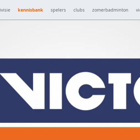
visie
kennisbank
spelers
clubs
zomerbadminton
vi