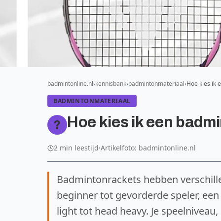
badmintonline.nl
kennisbank
badmintonmateriaal
Hoe kies ik
BADMINTONMATERIAAL
Hoe kies ik een badm
?
2 min leestijd
·
Artikelfoto: badmintonline.nl
Badmintonrackets hebben verschill
beginner tot gevorderde speler, een 
light tot head heavy. Je speelniveau