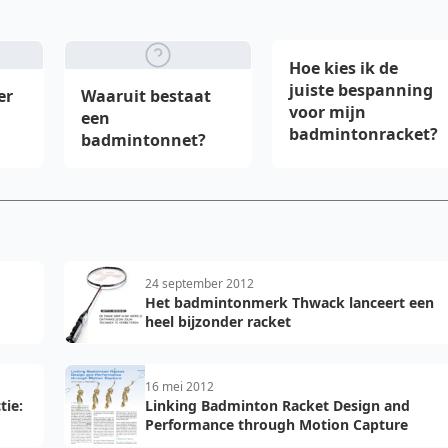
edia-
Hoe kies ik de
juiste bespanning
er
Waaruit bestaat
voor mijn
een
badmintonracket?
badmintonnet?
24 september 2012
Het badmintonmerk Thwack lanceert een
heel bijzonder racket
16 mei 2012
tie:
Linking Badminton Racket Design and
Performance through Motion Capture