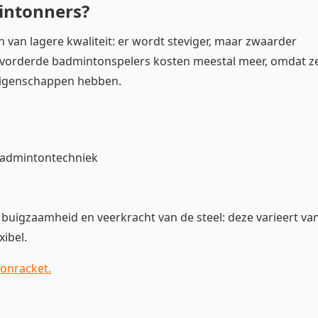
intonners?
 van lagere kwaliteit: er wordt steviger, maar zwaarder
evorderde badmintonspelers kosten meestal meer, omdat z
 eigenschappen hebben.
 badmintontechniek
buigzaamheid en veerkracht van de steel: deze varieert va
xibel.
tonracket.