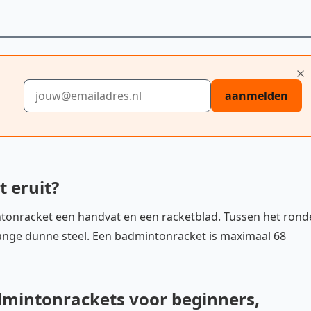
E-mailadres
aanmelden
 eruit?
intonracket een handvat en een racketblad. Tussen het rond
lange dunne steel. Een badmintonracket is maximaal 68
admintonrackets voor beginners,