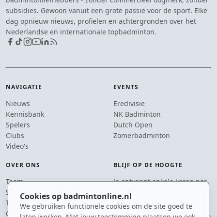
subsidies. Gewoon vanuit een grote passie voor de sport. Elke
dag opnieuw nieuws, profielen en achtergronden over het
Nederlandse en internationale topbadminton.
NAVIGATIE
EVENTS
Nieuws
Eredivisie
Kennisbank
NK Badminton
Spelers
Dutch Open
Clubs
Zomerbadminton
Video's
OVER ONS
BLIJF OP DE HOOGTE
Team
Je ontvangt enkele keren per
Supporters
jaar een e-mail met het
Cookies op badmintonline.nl
Tip de redactie
laatste badmintonnieuws.
We gebruiken functionele cookies om de site goed te
Contact
laten werken. Met jouw toestemming plaatsen we ook