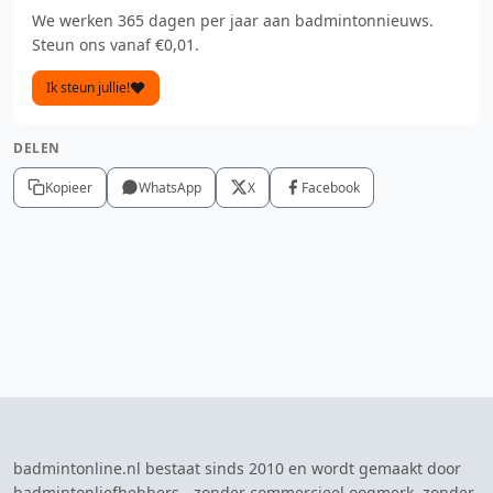
We werken 365 dagen per jaar aan badmintonnieuws.
Steun ons vanaf €0,01.
Ik steun jullie!
DELEN
Kopieer
WhatsApp
X
Facebook
badmintonline.nl bestaat sinds 2010 en wordt gemaakt door
badmintonliefhebbers - zonder commercieel oogmerk, zonder