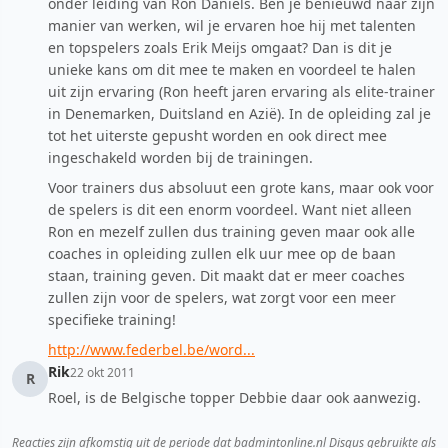
onder leiding van Ron Daniëls. Ben je benieuwd naar zijn
manier van werken, wil je ervaren hoe hij met talenten
en topspelers zoals Erik Meijs omgaat? Dan is dit je
unieke kans om dit mee te maken en voordeel te halen
uit zijn ervaring (Ron heeft jaren ervaring als elite-trainer
in Denemarken, Duitsland en Azië). In de opleiding zal je
tot het uiterste gepusht worden en ook direct mee
ingeschakeld worden bij de trainingen.
Voor trainers dus absoluut een grote kans, maar ook voor
de spelers is dit een enorm voordeel. Want niet alleen
Ron en mezelf zullen dus training geven maar ook alle
coaches in opleiding zullen elk uur mee op de baan
staan, training geven. Dit maakt dat er meer coaches
zullen zijn voor de spelers, wat zorgt voor een meer
specifieke training!
http://www.federbel.be/word...
Rik
22 okt 2011
R
Roel, is de Belgische topper Debbie daar ook aanwezig.
Reacties zijn afkomstig uit de periode dat badmintonline.nl Disqus gebruikte als