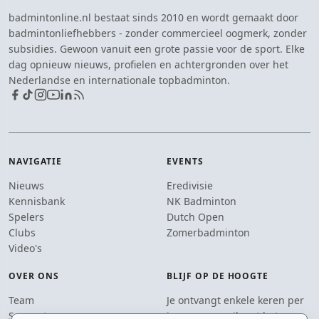
badmintonline.nl bestaat sinds 2010 en wordt gemaakt door
badmintonliefhebbers - zonder commercieel oogmerk, zonder
subsidies. Gewoon vanuit een grote passie voor de sport. Elke
dag opnieuw nieuws, profielen en achtergronden over het
Nederlandse en internationale topbadminton.
NAVIGATIE
EVENTS
Nieuws
Eredivisie
Kennisbank
NK Badminton
Spelers
Dutch Open
Clubs
Zomerbadminton
Video's
OVER ONS
BLIJF OP DE HOOGTE
Team
Je ontvangt enkele keren per
Supporters
jaar een e-mail met het