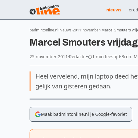
nieuws
ered
badmintonline.nl
nieuws
2011
november
Marcel Smouters vrij
Marcel Smouters vrijdag
25 november 2011
·
Redactie
·
1 min leestijd
·
Bron: M
Heel vervelend, mijn laptop deed h
gelijk van gisteren gedaan.
Maak badmintonline.nl je Google-favoriet