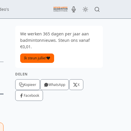
deo's
We werken 365 dagen per jaar aan
badmintonnieuws. Steun ons vanaf
€0,01.
Ik steun jullie!
DELEN
Kopieer
WhatsApp
X
Facebook