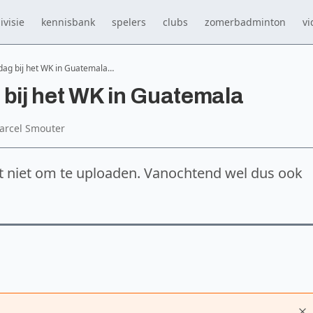
ivisie
kennisbank
spelers
clubs
zomerbadminton
vi
dag bij het WK in Guatemala…
 bij het WK in Guatemala
arcel Smouter
et niet om te uploaden. Vanochtend wel dus ook