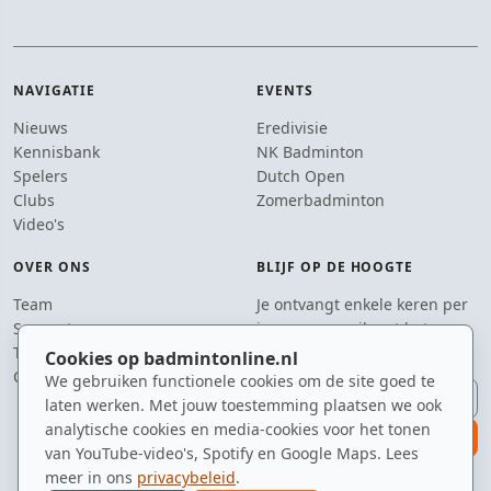
NAVIGATIE
EVENTS
Nieuws
Eredivisie
Kennisbank
NK Badminton
Spelers
Dutch Open
Clubs
Zomerbadminton
Video's
OVER ONS
BLIJF OP DE HOOGTE
Team
Je ontvangt enkele keren per
Supporters
jaar een e-mail met het
Tip de redactie
laatste badmintonnieuws.
Cookies op badmintonline.nl
Contact
We gebruiken functionele cookies om de site goed te
E-mailadres
laten werken. Met jouw toestemming plaatsen we ook
analytische cookies en media-cookies voor het tonen
aanmelden
van YouTube-video's, Spotify en Google Maps. Lees
meer in ons
privacybeleid
.