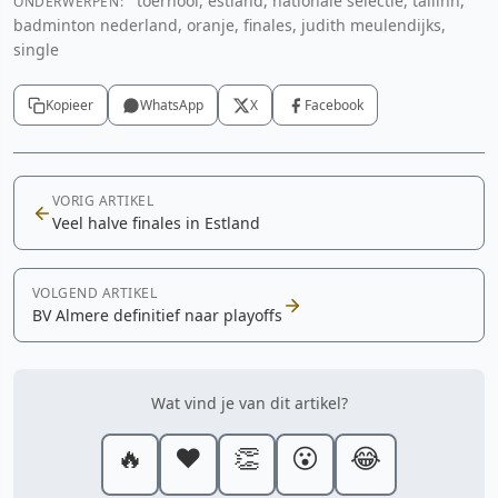
toernooi, estland, nationale selectie, tallinn,
ONDERWERPEN:
badminton nederland, oranje, finales, judith meulendijks,
single
Kopieer
WhatsApp
X
Facebook
VORIG ARTIKEL
Veel halve finales in Estland
VOLGEND ARTIKEL
BV Almere definitief naar playoffs
Wat vind je van dit artikel?
🔥
❤️
👏
😮
😂