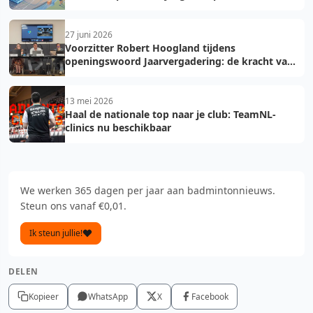
2027: voorkom fouten bij teamopgave
27 juni 2026
Voorzitter Robert Hoogland tijdens
openingswoord Jaarvergadering: de kracht van
vooruit
13 mei 2026
Haal de nationale top naar je club: TeamNL-
clinics nu beschikbaar
We werken 365 dagen per jaar aan badmintonnieuws.
Steun ons vanaf €0,01.
Ik steun jullie!
DELEN
Kopieer
WhatsApp
X
Facebook