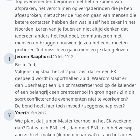
Top evenementen beginnen met het na komen van
afspraken, het verschijnen op vergaderingen die je heb
afgesproken, niet achter de rug om gaan van mensen die
betere contacten hebben dan wat je zelf heb zeker in het
Noorden. Leren van je fouen en niet altijd denken dat
iedereen anders het fout doet, communiseren met
mensen en bruggen bouwen. Je zou het eens moeten
proberen Ted misschien gaan mensen je dan geloven.
Jeroen Raaphorst
20 feb 2012
J
Beste Ted,
Volgens mij staat het al 2 jaar vast dat er een EK
gespeeld wordt in Sporthallen Zuid. Waarom staat er
dan Überhaupt een junior mastertoernooi op de kalender
of een belangrijk seniorentoernooi in groningen? Zijn dit
soort conflicterende evenementen niet te voorkomen?
De bond heeft hier toch invoed / zeggenschap over?
Yoeri
20 feb 2012
Y
Wie plant dat Junior Master toernooi in het EK weekend
dan? Dat is toch BNL zelf, dan moet BNL toch het verwijt
aan zichzelf maken (ik noem maar wat) of aan het adres