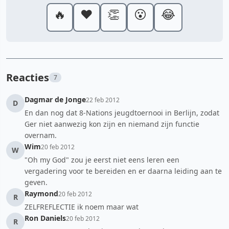
🔥
❤️
👏
😮
😂
Reacties
7
Dagmar de Jonge
22 feb 2012
D
En dan nog dat 8-Nations jeugdtoernooi in Berlijn, zodat
Ger niet aanwezig kon zijn en niemand zijn functie
overnam.
Wim
20 feb 2012
W
"Oh my God" zou je eerst niet eens leren een
vergadering voor te bereiden en er daarna leiding aan te
geven.
Raymond
20 feb 2012
R
ZELFREFLECTIE ik noem maar wat
Ron Daniels
20 feb 2012
R