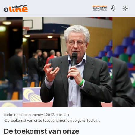
badmintonline.nl
nieuws
2012
februari
De toekomst van onze topevenementen volgens Ted va…
De toekomst van onze