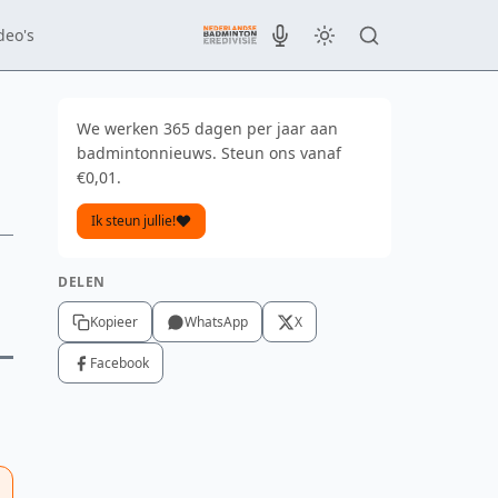
deo's
We werken 365 dagen per jaar aan
badmintonnieuws. Steun ons vanaf
€0,01.
Ik steun jullie!
DELEN
Kopieer
WhatsApp
X
Facebook