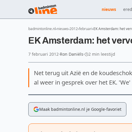
nieuws
ered
badmintonline.nl
nieuws
2012
februari
EK Amsterdam: het ver
EK Amsterdam: het verv
7 februari 2012
·
Ron Daniëls
·
2 min leestijd
Net terug uit Azië en de koudeschok
al weer in gesprek over het EK. 'We' 
Maak badmintonline.nl je Google-favoriet