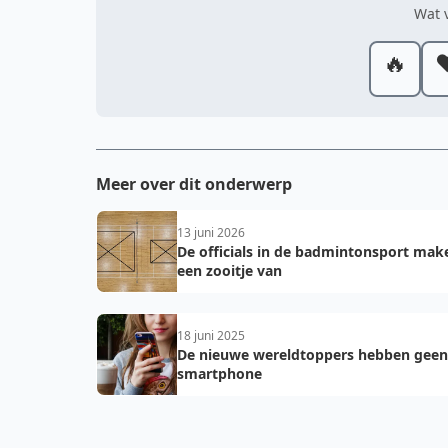
Wat v
🔥
❤
Meer over dit onderwerp
13 juni 2026
De officials in de badmintonsport mak
een zooitje van
18 juni 2025
De nieuwe wereldtoppers hebben geen
smartphone