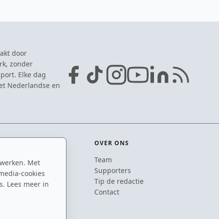
akt door
rk, zonder
port. Elke dag
het Nederlandse en
OVER ONS
Team
 werken. Met
ton
Supporters
media-cookies
n
Tip de redactie
s. Lees meer in
inton
Contact