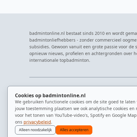
badmintonline.nl bestaat sinds 2010 en wordt gema
badmintonliefhebbers - zonder commercieel oogme
subsidies. Gewoon vanuit een grote passie voor de s
opnieuw nieuws, profielen en achtergronden over 
internationale topbadminton.
NAVIGATIE
EVENTS
Cookies op badmintonline.nl
Nieuws
Eredivisie
We gebruiken functionele cookies om de site goed te laten
Kennisbank
NK Badmin
jouw toestemming plaatsen we ook analytische cookies en 
Spelers
Dutch Ope
voor het tonen van YouTube-video's, Spotify en Google Map
Clubs
Zomerbadm
ons
privacybeleid
.
Video's
Alleen noodzakelijk
Alles accepteren