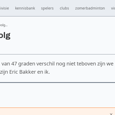
ivisie
kennisbank
spelers
clubs
zomerbadminton
vi
volg…
olg
 van 47 graden verschil nog niet teboven zijn we
zijn Eric Bakker en ik.