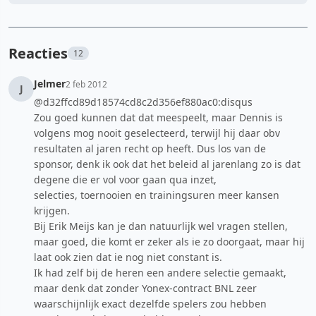
Reacties
12
Jelmer
2 feb 2012
J
@d32ffcd89d18574cd8c2d356ef880ac0:disqus
Zou goed kunnen dat dat meespeelt, maar Dennis is
volgens mog nooit geselecteerd, terwijl hij daar obv
resultaten al jaren recht op heeft. Dus los van de
sponsor, denk ik ook dat het beleid al jarenlang zo is dat
degene die er vol voor gaan qua inzet,
selecties, toernooien en trainingsuren meer kansen
krijgen.
Bij Erik Meijs kan je dan natuurlijk wel vragen stellen,
maar goed, die komt er zeker als ie zo doorgaat, maar hij
laat ook zien dat ie nog niet constant is.
Ik had zelf bij de heren een andere selectie gemaakt,
maar denk dat zonder Yonex-contract BNL zeer
waarschijnlijk exact dezelfde spelers zou hebben