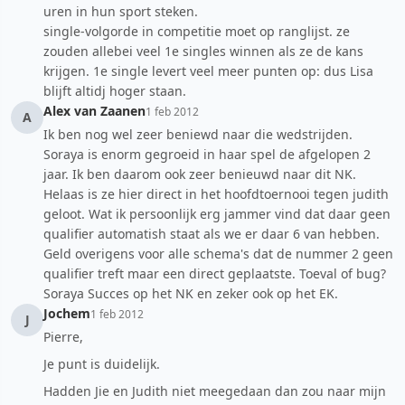
uren in hun sport steken.
single-volgorde in competitie moet op ranglijst. ze
zouden allebei veel 1e singles winnen als ze de kans
krijgen. 1e single levert veel meer punten op: dus Lisa
blijft altidj hoger staan.
Alex van Zaanen
1 feb 2012
A
Ik ben nog wel zeer beniewd naar die wedstrijden.
Soraya is enorm gegroeid in haar spel de afgelopen 2
jaar. Ik ben daarom ook zeer benieuwd naar dit NK.
Helaas is ze hier direct in het hoofdtoernooi tegen judith
geloot. Wat ik persoonlijk erg jammer vind dat daar geen
qualifier automatish staat als we er daar 6 van hebben.
Geld overigens voor alle schema's dat de nummer 2 geen
qualifier treft maar een direct geplaatste. Toeval of bug?
Soraya Succes op het NK en zeker ook op het EK.
Jochem
1 feb 2012
J
Pierre,
Je punt is duidelijk.
Hadden Jie en Judith niet meegedaan dan zou naar mijn