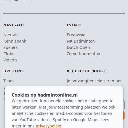
NAVIGATIE
EVENTS
Nieuws
Eredivisie
Kennisbank
NK Badminton
Spelers
Dutch Open
Clubs
Zomerbadminton
Video's
OVER ONS
BLIJF OP DE HOOGTE
Team
Je ontvangt enkele keren per
Supporters
jaar een e-mail met het
Tip de redactie
laatste badmintonnieuws.
Cookies op badmintonline.nl
Contact
We gebruiken functionele cookies om de site goed te
E-mailadres
laten werken. Met jouw toestemming plaatsen we ook
analytische cookies en media-cookies voor het tonen
aanmelden
van YouTube-video's, Spotify en Google Maps. Lees
meer in ons
privacybeleid
.