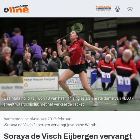
Lisa Malaihollo - zij won 13 van haar 14 singles als eerste dame van VELO -
speelt waarschijnlijk met het verkeerde racket.
badmintonline.nl
nieuws
2012
februari
Soraya de Visch Eijbergen vervangt Josephine Wenth…
Soraya de Visch Eijbergen vervangt