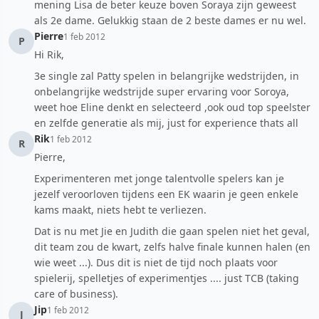
mening Lisa de beter keuze boven Soraya zijn geweest
als 2e dame. Gelukkig staan de 2 beste dames er nu wel.
Pierre
1 feb 2012
P
Hi Rik,
3e single zal Patty spelen in belangrijke wedstrijden, in
onbelangrijke wedstrijde super ervaring voor Soroya,
weet hoe Eline denkt en selecteerd ,ook oud top speelster
en zelfde generatie als mij, just for experience thats all
Rik
1 feb 2012
R
Pierre,
Experimenteren met jonge talentvolle spelers kan je
jezelf veroorloven tijdens een EK waarin je geen enkele
kams maakt, niets hebt te verliezen.
Dat is nu met Jie en Judith die gaan spelen niet het geval,
dit team zou de kwart, zelfs halve finale kunnen halen (en
wie weet ...). Dus dit is niet de tijd noch plaats voor
spielerij, spelletjes of experimentjes .... just TCB (taking
care of business).
Jip
1 feb 2012
J