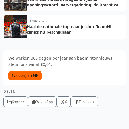
openingswoord Jaarvergadering: de kracht van
vooruit
13 mei 2026
Haal de nationale top naar je club: TeamNL-
clinics nu beschikbaar
We werken 365 dagen per jaar aan badmintonnieuws.
Steun ons vanaf €0,01.
Ik steun jullie!
DELEN
Kopieer
WhatsApp
X
Facebook