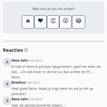
Wat vind je van dit artikel?
🔥
❤️
👏
😮
😂
Reacties
5
Rene Sehr
2 mrt 2012
R
Ik heb al diverse partijen opgenomen, geef me even de
tijd.....Zit ook liever in de hal nu dan achter de PC....
Rene
Boesbus
2 mrt 2012
B
Heel goed Rene. Maak je nog meer en zet je het op
youtube?
Rene Sehr
2 mrt 2012
R
Voor de geïnteresseerde kijkers...