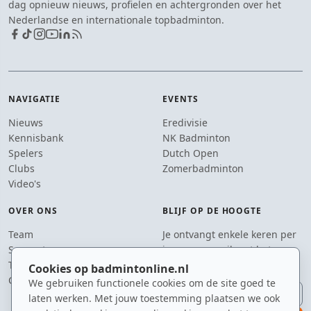
dag opnieuw nieuws, profielen en achtergronden over het
Nederlandse en internationale topbadminton.
NAVIGATIE
EVENTS
Nieuws
Eredivisie
Kennisbank
NK Badminton
Spelers
Dutch Open
Clubs
Zomerbadminton
Video's
OVER ONS
BLIJF OP DE HOOGTE
Team
Je ontvangt enkele keren per
Supporters
jaar een e-mail met het
Tip de redactie
laatste badmintonnieuws.
Cookies op badmintonline.nl
Contact
We gebruiken functionele cookies om de site goed te
E-mailadres
laten werken. Met jouw toestemming plaatsen we ook