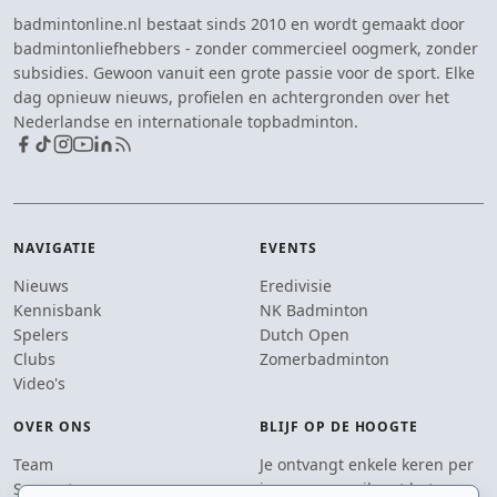
badmintonline.nl bestaat sinds 2010 en wordt gemaakt door
badmintonliefhebbers - zonder commercieel oogmerk, zonder
subsidies. Gewoon vanuit een grote passie voor de sport. Elke
dag opnieuw nieuws, profielen en achtergronden over het
Nederlandse en internationale topbadminton.
NAVIGATIE
EVENTS
Nieuws
Eredivisie
Kennisbank
NK Badminton
Spelers
Dutch Open
Clubs
Zomerbadminton
Video's
OVER ONS
BLIJF OP DE HOOGTE
Team
Je ontvangt enkele keren per
Supporters
jaar een e-mail met het