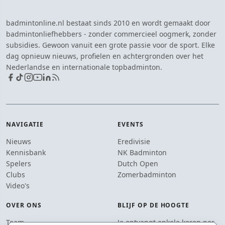
badmintonline.nl bestaat sinds 2010 en wordt gemaakt door
badmintonliefhebbers - zonder commercieel oogmerk, zonder
subsidies. Gewoon vanuit een grote passie voor de sport. Elke
dag opnieuw nieuws, profielen en achtergronden over het
Nederlandse en internationale topbadminton.
NAVIGATIE
EVENTS
Nieuws
Eredivisie
Kennisbank
NK Badminton
Spelers
Dutch Open
Clubs
Zomerbadminton
Video's
OVER ONS
BLIJF OP DE HOOGTE
Team
Je ontvangt enkele keren per