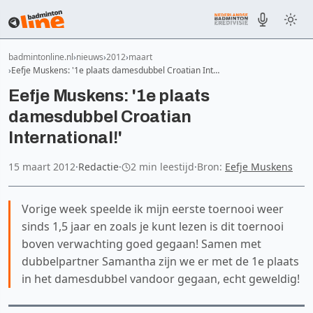
badmintonline.nl
nieuws
2012
maart
Eefje Muskens: '1e plaats damesdubbel Croatian Int…
Eefje Muskens: '1e plaats
damesdubbel Croatian
International!'
15 maart 2012
·
Redactie
·
2 min leestijd
·
Bron:
Eefje Muskens
Vorige week speelde ik mijn eerste toernooi weer
sinds 1,5 jaar en zoals je kunt lezen is dit toernooi
boven verwachting goed gegaan! Samen met
dubbelpartner Samantha zijn we er met de 1e plaats
in het damesdubbel vandoor gegaan, echt geweldig!