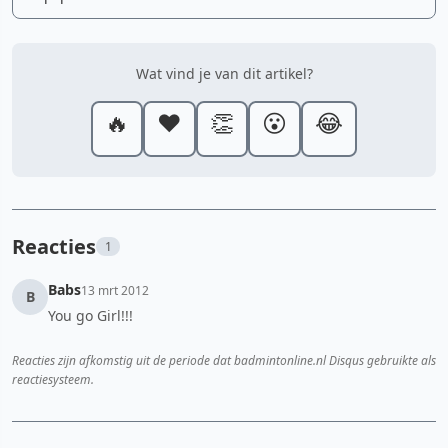
Wat vind je van dit artikel?
🔥
❤️
👏
😮
😂
Reacties
1
Babs
13 mrt 2012
B
You go Girl!!!
Reacties zijn afkomstig uit de periode dat badmintonline.nl Disqus gebruikte als
reactiesysteem.