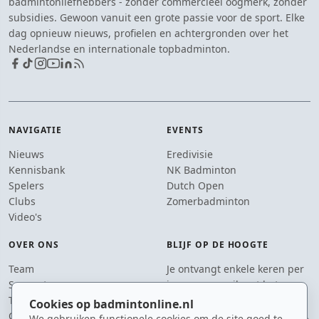
badmintonliefhebbers - zonder commercieel oogmerk, zonder
subsidies. Gewoon vanuit een grote passie voor de sport. Elke
dag opnieuw nieuws, profielen en achtergronden over het
Nederlandse en internationale topbadminton.
NAVIGATIE
EVENTS
Nieuws
Eredivisie
Kennisbank
NK Badminton
Spelers
Dutch Open
Clubs
Zomerbadminton
Video's
OVER ONS
BLIJF OP DE HOOGTE
Team
Je ontvangt enkele keren per
Supporters
jaar een e-mail met het
Tip de redactie
laatste badmintonnieuws.
Cookies op badmintonline.nl
Contact
We gebruiken functionele cookies om de site goed te