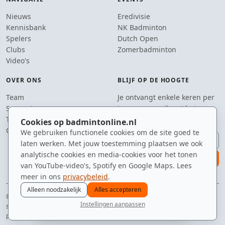
Nieuws
Eredivisie
Kennisbank
NK Badminton
Spelers
Dutch Open
Clubs
Zomerbadminton
Video's
OVER ONS
BLIJF OP DE HOOGTE
Team
Je ontvangt enkele keren per
Supporters
jaar een e-mail met het
Tip de redactie
laatste badmintonnieuws.
Cookies op badmintonline.nl
Contact
We gebruiken functionele cookies om de site goed te
E-mailadres
laten werken. Met jouw toestemming plaatsen we ook
analytische cookies en media-cookies voor het tonen
aanmelden
van YouTube-video's, Spotify en Google Maps. Lees
meer in ons
privacybeleid
.
Alleen noodzakelijk
Alles accepteren
© 2010–2026 badmintonline.nl · gemaakt tussen de shuttles en de
Instellingen aanpassen
sportdrank door
nieuws
spelers
ranglijst
zomer
menu
privacy
disclaimer
versie
cookies