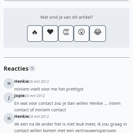
Wat vind je van dit artikel?
🔥
❤️
👏
😮
😂
Reacties
5
Henkie
26 mrt 2012
H
miniem voelt voor me het prettigst
Jopie
24 mrt 2012
J
En wat voor contact zou je dan willen Henkie ... intem
contact of miniem contact
Henkie
24 mrt 2012
H
de een na de ander het is niet leuk meer, ik zou graag in
contact willen komen met een vertrouwenspersoon