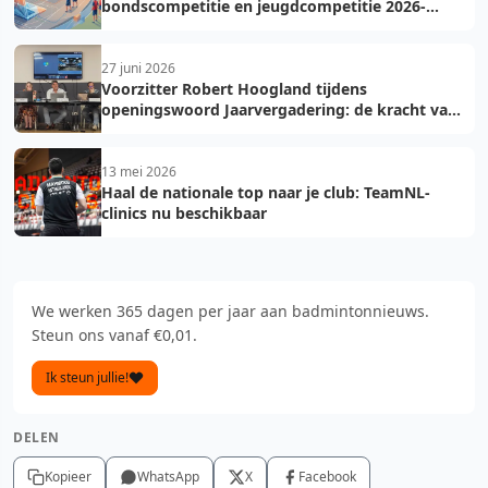
bondscompetitie en jeugdcompetitie 2026-
2027: voorkom fouten bij teamopgave
27 juni 2026
Voorzitter Robert Hoogland tijdens
openingswoord Jaarvergadering: de kracht van
vooruit
13 mei 2026
Haal de nationale top naar je club: TeamNL-
clinics nu beschikbaar
We werken 365 dagen per jaar aan badmintonnieuws.
Steun ons vanaf €0,01.
Ik steun jullie!
DELEN
Kopieer
WhatsApp
X
Facebook