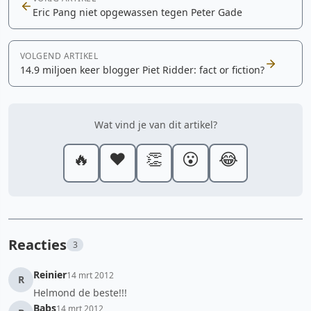
Eric Pang niet opgewassen tegen Peter Gade
VOLGEND ARTIKEL
14.9 miljoen keer blogger Piet Ridder: fact or fiction?
Wat vind je van dit artikel?
🔥
❤️
👏
😮
😂
Reacties
3
Reinier
14 mrt 2012
R
Helmond de beste!!!
Babs
14 mrt 2012