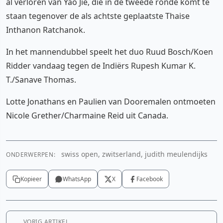
al verloren van Yao Jie, die in de tweede ronde komt te
staan tegenover de als achtste geplaatste Thaise
Inthanon Ratchanok.
In het mannendubbel speelt het duo Ruud Bosch/Koen
Ridder vandaag tegen de Indiërs Rupesh Kumar K.
T./Sanave Thomas.
Lotte Jonathans en Paulien van Dooremalen ontmoeten
Nicole Grether/Charmaine Reid uit Canada.
swiss open, zwitserland, judith meulendijks
ONDERWERPEN:
Kopieer
WhatsApp
X
Facebook
VORIG ARTIKEL