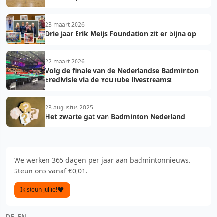
23 maart 2026
Drie jaar Erik Meijs Foundation zit er bijna op
22 maart 2026
Volg de finale van de Nederlandse Badminton
Eredivisie via de YouTube livestreams!
23 augustus 2025
Het zwarte gat van Badminton Nederland
We werken 365 dagen per jaar aan badmintonnieuws.
Steun ons vanaf €0,01.
Ik steun jullie!
DELEN