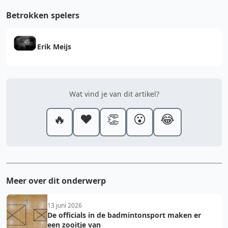
Betrokken spelers
Erik Meijs
Wat vind je van dit artikel?
🔥
❤️
👏
😮
😂
Meer over dit onderwerp
13 juni 2026
De officials in de badmintonsport maken er
een zooitje van