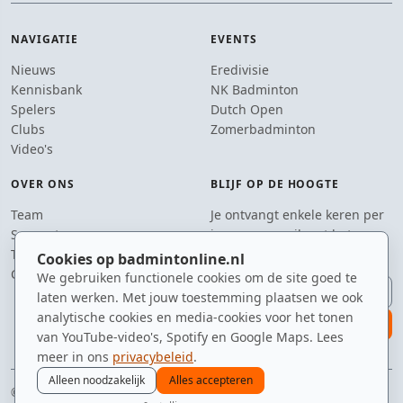
NAVIGATIE
EVENTS
Nieuws
Eredivisie
Kennisbank
NK Badminton
Spelers
Dutch Open
Clubs
Zomerbadminton
Video's
OVER ONS
BLIJF OP DE HOOGTE
Team
Je ontvangt enkele keren per
Supporters
jaar een e-mail met het
Tip de redactie
laatste badmintonnieuws.
Cookies op badmintonline.nl
Contact
We gebruiken functionele cookies om de site goed te
E-mailadres
laten werken. Met jouw toestemming plaatsen we ook
analytische cookies en media-cookies voor het tonen
aanmelden
van YouTube-video's, Spotify en Google Maps. Lees
meer in ons
privacybeleid
.
Alleen noodzakelijk
Alles accepteren
© 2010–2026 badmintonline.nl · gemaakt met een nét te enthousiaste