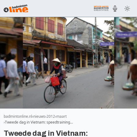
badmintonline.nl
nieuws
2012
maart
Tweede dag in Vietnam: speedtraining…
Tweede dag in Vietnam: