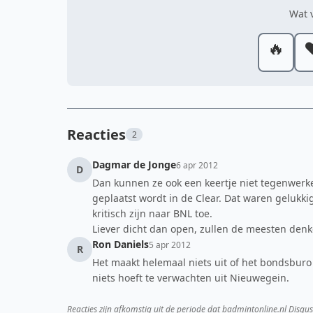
Wat v
🔥
❤
Reacties
2
Dagmar de Jonge
6 apr 2012
D
Dan kunnen ze ook een keertje niet tegenwerke
geplaatst wordt in de Clear. Dat waren geluk
kritisch zijn naar BNL toe.
Liever dicht dan open, zullen de meesten denk
Ron Daniels
5 apr 2012
R
Het maakt helemaal niets uit of het bondsburo
niets hoeft te verwachten uit Nieuwegein.
Reacties zijn afkomstig uit de periode dat badmintonline.nl Disqus