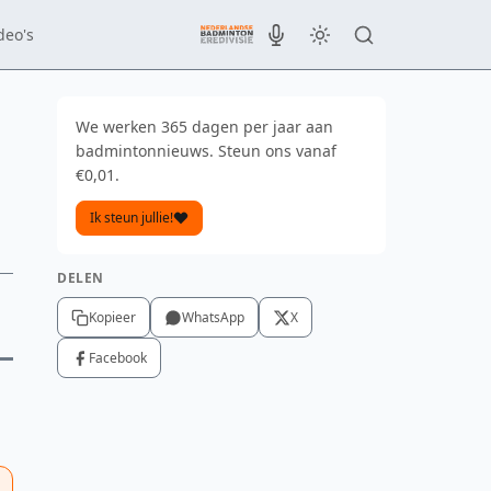
deo's
We werken 365 dagen per jaar aan
badmintonnieuws. Steun ons vanaf
€0,01.
Ik steun jullie!
DELEN
Kopieer
WhatsApp
X
Facebook