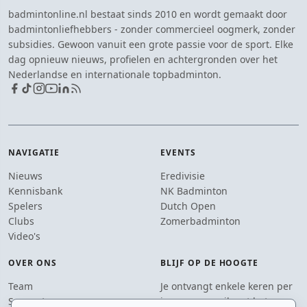
badmintonline.nl bestaat sinds 2010 en wordt gemaakt door
badmintonliefhebbers - zonder commercieel oogmerk, zonder
subsidies. Gewoon vanuit een grote passie voor de sport. Elke
dag opnieuw nieuws, profielen en achtergronden over het
Nederlandse en internationale topbadminton.
NAVIGATIE
EVENTS
Nieuws
Eredivisie
Kennisbank
NK Badminton
Spelers
Dutch Open
Clubs
Zomerbadminton
Video's
OVER ONS
BLIJF OP DE HOOGTE
Team
Je ontvangt enkele keren per
Supporters
jaar een e-mail met het