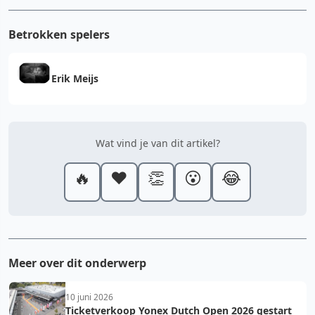
Betrokken spelers
Erik Meijs
Wat vind je van dit artikel?
🔥
❤️
👏
😮
😂
Meer over dit onderwerp
10 juni 2026
Ticketverkoop Yonex Dutch Open 2026 gestart