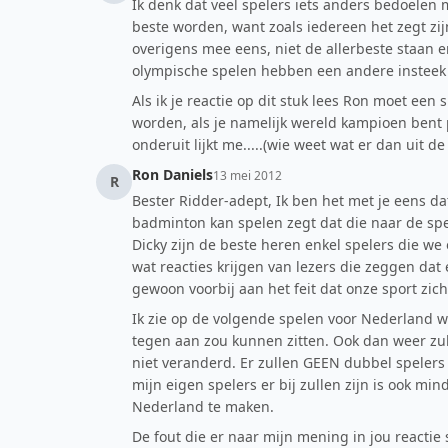
Ik denk dat veel spelers iets anders bedoelen m
beste worden, want zoals iedereen het zegt zij
overigens mee eens, niet de allerbeste staan 
olympische spelen hebben een andere insteek da
Als ik je reactie op dit stuk lees Ron moet ee
worden, als je namelijk wereld kampioen bent p
onderuit lijkt me.....(wie weet wat er dan uit d
Ron Daniels
13 mei 2012
R
Bester Ridder-adept, Ik ben het met je eens da
badminton kan spelen zegt dat die naar de spel
Dicky zijn de beste heren enkel spelers die we
wat reacties krijgen van lezers die zeggen da
gewoon voorbij aan het feit dat onze sport zic
Ik zie op de volgende spelen voor Nederland wa
tegen aan zou kunnen zitten. Ook dan weer zull
niet veranderd. Er zullen GEEN dubbel spelers
mijn eigen spelers er bij zullen zijn is ook mi
Nederland te maken.
De fout die er naar mijn mening in jou reactie