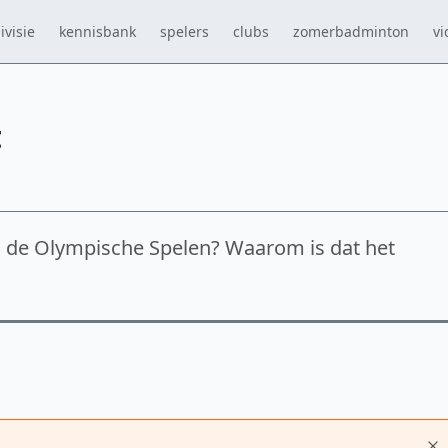
ivisie
kennisbank
spelers
clubs
zomerbadminton
vi
t
 de Olympische Spelen? Waarom is dat het