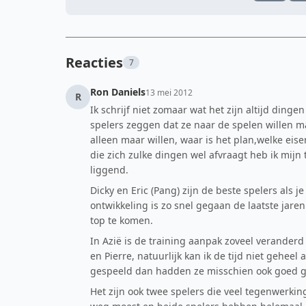
Reacties
7
Ron Daniels
13 mei 2012
R
Ik schrijf niet zomaar wat het zijn altijd ding
spelers zeggen dat ze naar de spelen willen ma
alleen maar willen, waar is het plan,welke eisen
die zich zulke dingen wel afvraagt heb ik mijn 
liggend.
Dicky en Eric (Pang) zijn de beste spelers als 
ontwikkeling is zo snel gegaan de laatste jare
top te komen.
In Azië is de training aanpak zoveel veranderd 
en Pierre, natuurlijk kan ik de tijd niet gehee
gespeeld dan hadden ze misschien ook goed ge
Het zijn ook twee spelers die veel tegenwerki