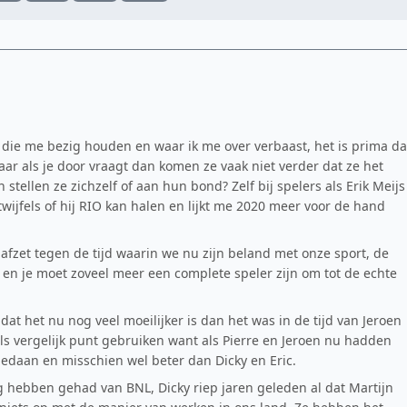
en die me bezig houden en waar ik me over verbaast, het is prima da
ar als je door vraagt dan komen ze vaak niet verder dat ze het
 stellen ze zichzelf of aan hun bond? Zelf bij spelers als Erik Meijs
twijfels of hij RIO kan halen en lijkt me 2020 meer voor de hand
je afzet tegen de tijd waarin we nu zijn beland met onze sport, de
n en je moet zoveel meer een complete speler zijn om tot de echte
dat het nu nog veel moeilijker is dan het was in de tijd van Jeroen
l als vergelijk punt gebruiken want als Pierre en Jeroen nu hadden
daan en misschien wel beter dan Dicky en Eric.
ng hebben gehad van BNL, Dicky riep jaren geleden al dat Martijn