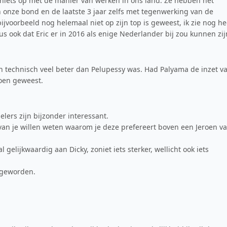
iets op met de manier van werken in ons land. Ze hebben het
onze bond en de laatste 3 jaar zelfs met tegenwerking van de
ijvoorbeeld nog helemaal niet op zijn top is geweest, ik zie nog he
s ook dat Eric er in 2016 als enige Nederlander bij zou kunnen zij
en technisch veel beter dan Pelupessy was. Had Palyama de inzet v
oen geweest.
pelers zijn bijzonder interessant.
g van je willen weten waarom je deze prefereert boven een Jeroen v
elijkwaardig aan Dicky, zoniet iets sterker, wellicht ook iets
s geworden.