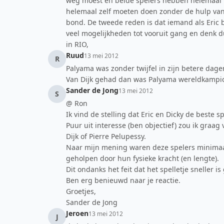
weg moest en beide spelers hebben helemaal n
helemaal zelf moeten doen zonder de hulp van 
bond. De tweede reden is dat iemand als Eric b
veel mogelijkheden tot vooruit gang en denk du
in RIO,
Ruud
13 mei 2012
R
Palyama was zonder twijfel in zijn betere dag
Van Dijk gehad dan was Palyama wereldkampi
Sander de Jong
13 mei 2012
S
@ Ron
Ik vind de stelling dat Eric en Dicky de beste s
Puur uit interesse (ben objectief) zou ik graa
Dijk of Pierre Pelupessy.
Naar mijn mening waren deze spelers minimaal g
geholpen door hun fysieke kracht (en lengte).
Dit ondanks het feit dat het spelletje sneller i
Ben erg benieuwd naar je reactie.
Groetjes,
Sander de Jong
Jeroen
13 mei 2012
J