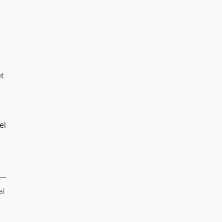
et
el
al