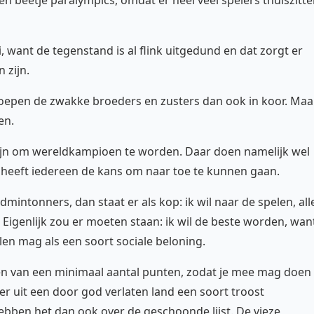
n beetje paralympics, omdat er héél veel spelers thuiszitt
, want de tegenstand is al flink uitgedund en dat zorgt er
 zijn.
oepen de zwakke broeders en zusters dan ook in koor. Maa
en.
 zijn om wereldkampioen te worden. Daar doen namelijk wel
r heeft iedereen de kans om naar toe te kunnen gaan.
dmintonners, dan staat er als kop: ik wil naar de spelen, all
 Eigenlijk zou er moeten staan: ik wil de beste worden, wan
elen mag als een soort sociale beloning.
en van een minimaal aantal punten, zodat je mee mag doen
er uit een door god verlaten land een soort troost
hebben het dan ook over de geschoonde lijst. De vieze