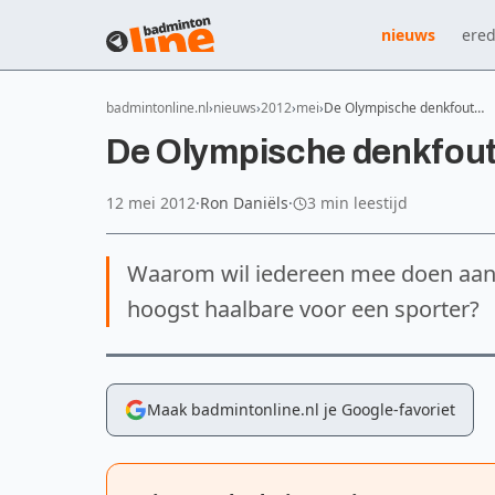
nieuws
ered
badmintonline.nl
nieuws
2012
mei
De Olympische denkfout…
De Olympische denkfou
12 mei 2012
·
Ron Daniëls
·
3 min leestijd
Waarom wil iedereen mee doen aan
hoogst haalbare voor een sporter?
Maak badmintonline.nl je Google-favoriet