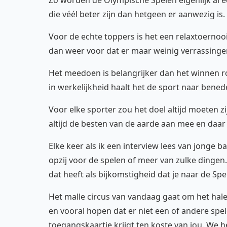
Zo worden de Olympische Spelen eigenlijk al ee
die véél beter zijn dan hetgeen er aanwezig is.
Voor de echte toppers is het een relaxtoernooi
dan weer voor dat er maar weinig verrassingen
Het meedoen is belangrijker dan het winnen r
in werkelijkheid haalt het de sport naar bened
Voor elke sporter zou het doel altijd moeten
altijd de besten van de aarde aan mee en daa
Elke keer als ik een interview lees van jonge ba
opzij voor de spelen of meer van zulke dingen.
dat heeft als bijkomstigheid dat je naar de Sp
Het malle circus van vandaag gaat om het hal
en vooral hopen dat er niet een of andere spel
toegangskaartje krijgt ten koste van jou. We 