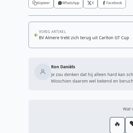
Kopieer
WhatsApp
X
Facebook
VORIG ARTIKEL
BV Almere trekt zich terug uit Carlton GT Cup
Ron Daniëls
Je zou denken dat hij alleen hard kan sc
Misschien daarom wel bekend en berucht
Wat v
🔥
❤