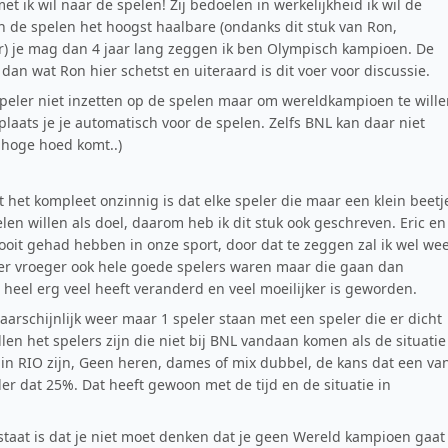
et ik wil naar de spelen! Zij bedoelen in werkelijkheid ik wil de
n de spelen het hoogst haalbare (ondanks dit stuk van Ron,
er) je mag dan 4 jaar lang zeggen ik ben Olympisch kampioen. De
n wat Ron hier schetst en uiteraard is dit voer voor discussie.
n speler niet inzetten op de spelen maar om wereldkampioen te will
laats je je automatisch voor de spelen. Zelfs BNL kan daar niet
e hoge hoed komt..)
t het kompleet onzinnig is dat elke speler die maar een klein beetj
en willen als doel, daarom heb ik dit stuk ook geschreven. Eric en
 ooit gehad hebben in onze sport, door dat te zeggen zal ik wel we
t er vroeger ook hele goede spelers waren maar die gaan dan
h heel erg veel heeft veranderd en veel moeilijker is geworden.
arschijnlijk weer maar 1 speler staan met een speler die er dicht
en het spelers zijn die niet bij BNL vandaan komen als de situatie
 in RIO zijn, Geen heren, dames of mix dubbel, de kans dat een va
nder dat 25%. Dat heeft gewoon met de tijd en de situatie in
 staat is dat je niet moet denken dat je geen Wereld kampioen gaat