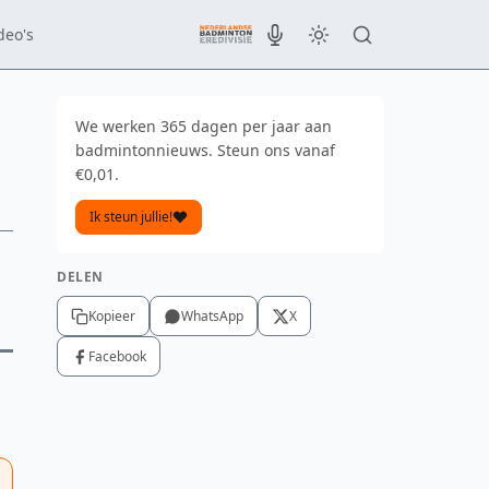
deo's
We werken 365 dagen per jaar aan
badmintonnieuws. Steun ons vanaf
€0,01.
Ik steun jullie!
DELEN
Kopieer
WhatsApp
X
Facebook