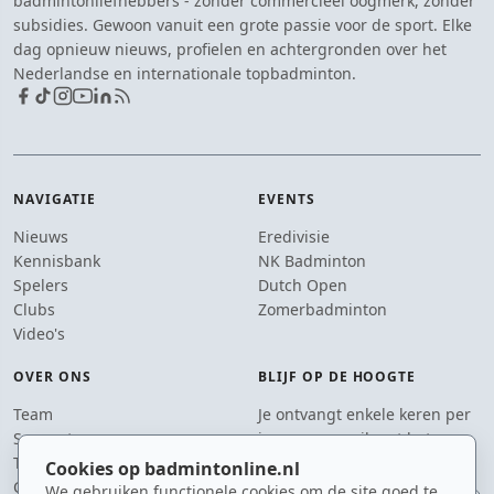
badmintonliefhebbers - zonder commercieel oogmerk, zonder
subsidies. Gewoon vanuit een grote passie voor de sport. Elke
dag opnieuw nieuws, profielen en achtergronden over het
Nederlandse en internationale topbadminton.
NAVIGATIE
EVENTS
Nieuws
Eredivisie
Kennisbank
NK Badminton
Spelers
Dutch Open
Clubs
Zomerbadminton
Video's
OVER ONS
BLIJF OP DE HOOGTE
Team
Je ontvangt enkele keren per
Supporters
jaar een e-mail met het
Tip de redactie
laatste badmintonnieuws.
Cookies op badmintonline.nl
Contact
We gebruiken functionele cookies om de site goed te