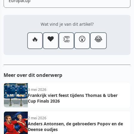
Europacup
Wat vind je van dit artikel?
🔥
❤️
👏
😮
😂
Meer over dit onderwerp
3 mei 2026
Frankrijk viert feest tijdens Thomas & Uber
Cup Finals 2026
2 mei 2026
Anders Antonsen, de gebroeders Popov en de
Deense oudjes