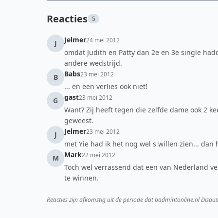
Reacties
5
Jelmer
24 mei 2012
J
omdat Judith en Patty dan 2e en 3e single hadd
andere wedstrijd.
Babs
23 mei 2012
B
... en een verlies ook niet!
gast
23 mei 2012
G
Want? Zij heeft tegen die zelfde dame ook 2 k
geweest.
Jelmer
23 mei 2012
J
met Yie had ik het nog wel s willen zien... dan
Mark
22 mei 2012
M
Toch wel verrassend dat een van Nederland ve
te winnen.
Reacties zijn afkomstig uit de periode dat badmintonline.nl Disqus