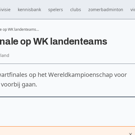
ivisie
kennisbank
spelers
clubs
zomerbadminton
vi
ale op WK landenteams…
finale op WK landenteams
rland
artfinales op het Wereldkampioenschap voor
voorbij gaan.