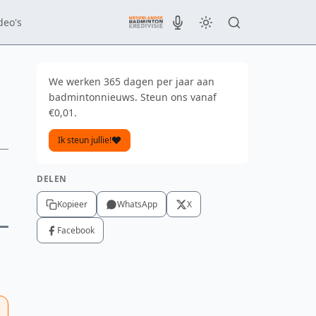
deo's
We werken 365 dagen per jaar aan
badmintonnieuws. Steun ons vanaf
€0,01.
Ik steun jullie!
DELEN
Kopieer
WhatsApp
X
Facebook