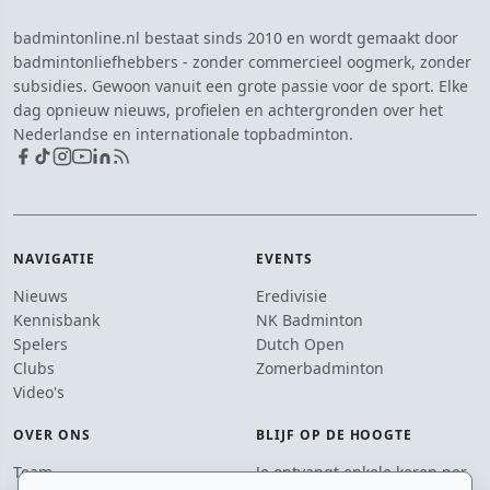
badmintonline.nl bestaat sinds 2010 en wordt gemaakt door
badmintonliefhebbers - zonder commercieel oogmerk, zonder
subsidies. Gewoon vanuit een grote passie voor de sport. Elke
dag opnieuw nieuws, profielen en achtergronden over het
Nederlandse en internationale topbadminton.
NAVIGATIE
EVENTS
Nieuws
Eredivisie
Kennisbank
NK Badminton
Spelers
Dutch Open
Clubs
Zomerbadminton
Video's
OVER ONS
BLIJF OP DE HOOGTE
Team
Je ontvangt enkele keren per