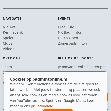
NAVIGATIE
EVENTS
Nieuws
Eredivisie
Kennisbank
NK Badminton
Spelers
Dutch Open
Clubs
Zomerbadminton
Video's
OVER ONS
BLIJF OP DE HOOGTE
Team
Je ontvangt enkele keren per
Supporters
jaar een e-mail met het
Tip de redactie
laatste badmintonnieuws.
Cookies op badmintonline.nl
Contact
We gebruiken functionele cookies om de site goed te
E-mailadres
laten werken. Met jouw toestemming plaatsen we ook
analytische cookies en media-cookies voor het tonen
aanmelden
van YouTube-video's, Spotify en Google Maps. Lees
meer in ons
privacybeleid
.