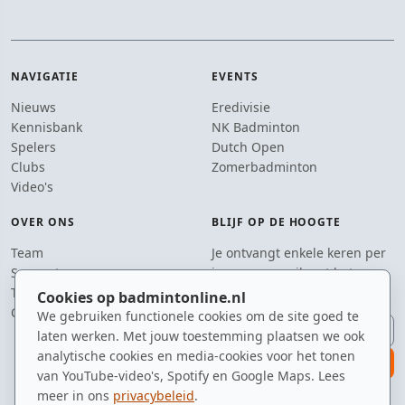
NAVIGATIE
EVENTS
Nieuws
Eredivisie
Kennisbank
NK Badminton
Spelers
Dutch Open
Clubs
Zomerbadminton
Video's
OVER ONS
BLIJF OP DE HOOGTE
Team
Je ontvangt enkele keren per
Supporters
jaar een e-mail met het
Tip de redactie
laatste badmintonnieuws.
Cookies op badmintonline.nl
Contact
We gebruiken functionele cookies om de site goed te
E-mailadres
laten werken. Met jouw toestemming plaatsen we ook
analytische cookies en media-cookies voor het tonen
aanmelden
van YouTube-video's, Spotify en Google Maps. Lees
meer in ons
privacybeleid
.