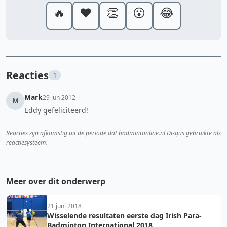
🔥
❤️
👏
😮
😂
Reacties
1
Mark
29 jun 2012
M
Eddy gefeliciteerd!
Reacties zijn afkomstig uit de periode dat badmintonline.nl Disqus gebruikte als
reactiesysteem.
Meer over dit onderwerp
21 juni 2018
Wisselende resultaten eerste dag Irish Para-
Badminton International 2018