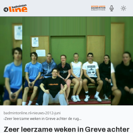
badmintonline.nl
nieuws
2012
juni
Zeer leerzame weken in Greve achter de rug…
Zeer leerzame weken in Greve achter