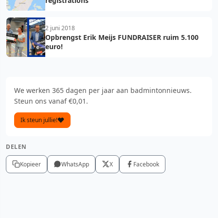
registrations
2 juni 2018
Opbrengst Erik Meijs FUNDRAISER ruim 5.100
euro!
We werken 365 dagen per jaar aan badmintonnieuws.
Steun ons vanaf €0,01.
Ik steun jullie!
DELEN
Kopieer
WhatsApp
X
Facebook