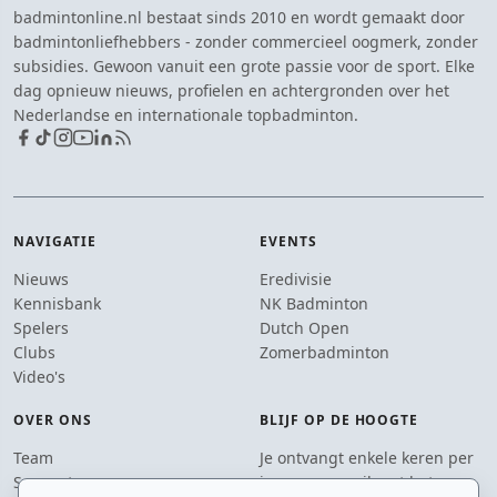
badmintonline.nl bestaat sinds 2010 en wordt gemaakt door
badmintonliefhebbers - zonder commercieel oogmerk, zonder
subsidies. Gewoon vanuit een grote passie voor de sport. Elke
dag opnieuw nieuws, profielen en achtergronden over het
Nederlandse en internationale topbadminton.
NAVIGATIE
EVENTS
Nieuws
Eredivisie
Kennisbank
NK Badminton
Spelers
Dutch Open
Clubs
Zomerbadminton
Video's
OVER ONS
BLIJF OP DE HOOGTE
Team
Je ontvangt enkele keren per
Supporters
jaar een e-mail met het