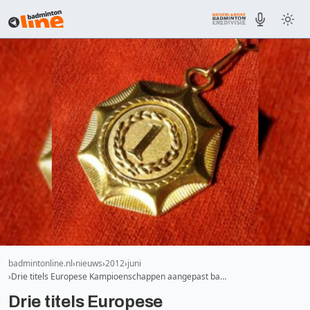
badmintonline.nl
nieuws
2012
juni
Drie titels Europese Kampioenschappen aangepast ba…
Drie titels Europese