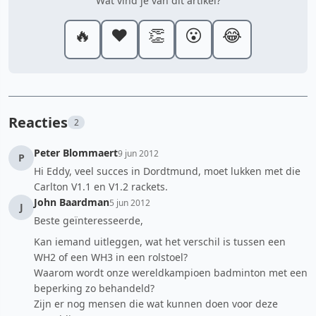
Wat vind je van dit artikel?
🔥
❤️
👏
😮
😂
Reacties
2
Peter Blommaert
9 jun 2012
P
Hi Eddy, veel succes in Dordtmund, moet lukken met die
Carlton V1.1 en V1.2 rackets.
John Baardman
5 jun 2012
J
Beste geïnteresseerde,
Kan iemand uitleggen, wat het verschil is tussen een
WH2 of een WH3 in een rolstoel?
Waarom wordt onze wereldkampioen badminton met een
beperking zo behandeld?
Zijn er nog mensen die wat kunnen doen voor deze