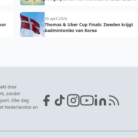
op een rij
30 april 2026
oor
Thomas & Uber Cup Finals: Zweden krijgt
badmintonles van Korea
akt door
rk, zonder
port. Elke dag
het Nederlandse en