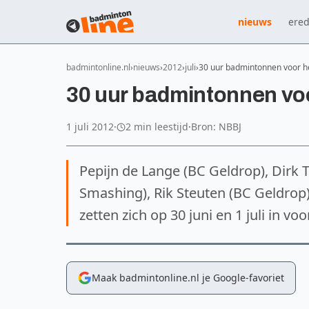
nieuws
ered
badmintonline.nl
nieuws
2012
juli
30 uur badmintonnen voor h
30 uur badmintonnen voo
1 juli 2012
·
2 min leestijd
·
Bron: NBBJ
Pepijn de Lange (BC Geldrop), Dirk 
Smashing), Rik Steuten (BC Geldrop)
zetten zich op 30 juni en 1 juli in v
Maak badmintonline.nl je Google-favoriet