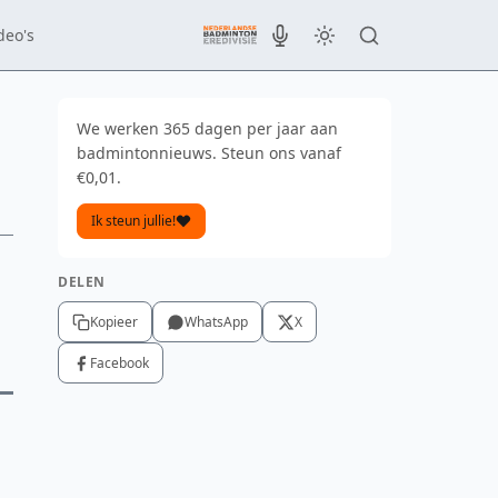
deo's
We werken 365 dagen per jaar aan
badmintonnieuws. Steun ons vanaf
€0,01.
Ik steun jullie!
DELEN
Kopieer
WhatsApp
X
Facebook