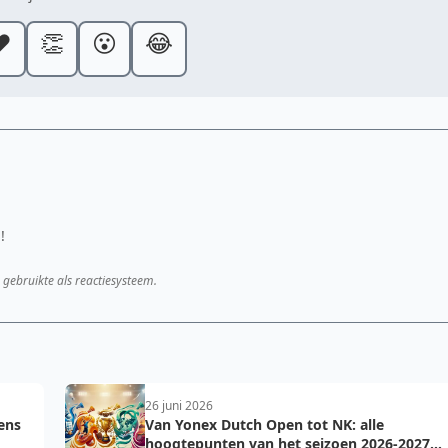
️
👏
😮
😂
!
 gebruikte als reactiesysteem.
26 juni 2026
dens
Van Yonex Dutch Open tot NK: alle
hoogtepunten van het seizoen 2026-2027