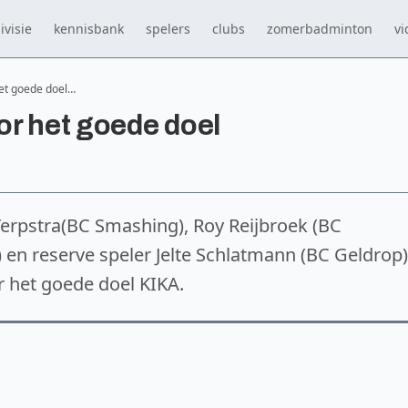
ivisie
kennisbank
spelers
clubs
zomerbadminton
vi
et goede doel…
r het goede doel
Terpstra(BC Smashing), Roy Reijbroek (BC
 en reserve speler Jelte Schlatmann (BC Geldrop)
oor het goede doel KIKA.