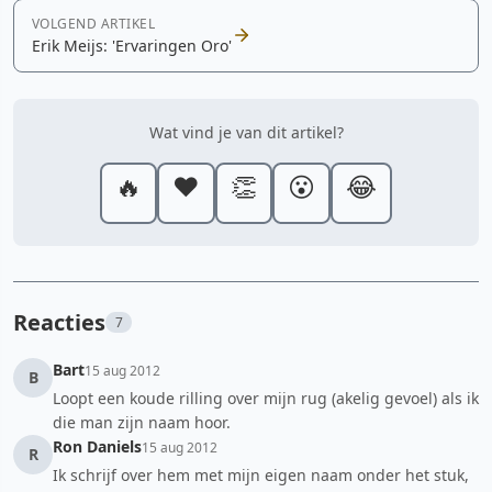
VOLGEND ARTIKEL
Erik Meijs: 'Ervaringen Oro'
Wat vind je van dit artikel?
🔥
❤️
👏
😮
😂
Reacties
7
Bart
15 aug 2012
B
Loopt een koude rilling over mijn rug (akelig gevoel) als ik
die man zijn naam hoor.
Ron Daniels
15 aug 2012
R
Ik schrijf over hem met mijn eigen naam onder het stuk,