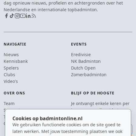
dag opnieuw nieuws, profielen en achtergronden over het
Nederlandse en internationale topbadminton.
NAVIGATIE
EVENTS
Nieuws
Eredivisie
Kennisbank
NK Badminton
Spelers
Dutch Open
Clubs
Zomerbadminton
Video's
OVER ONS
BLIJF OP DE HOOGTE
Team
Je ontvangt enkele keren per
Supporters
jaar een e-mail met het
Tip de redactie
laatste badmintonnieuws.
Cookies op badmintonline.nl
Contact
We gebruiken functionele cookies om de site goed te
E-mailadres
laten werken. Met jouw toestemming plaatsen we ook