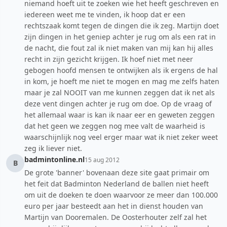
niemand hoeft uit te zoeken wie het heeft geschreven en
iedereen weet me te vinden, ik hoop dat er een
rechtszaak komt tegen de dingen die ik zeg. Martijn doet
zijn dingen in het geniep achter je rug om als een rat in
de nacht, die fout zal ik niet maken van mij kan hij alles
recht in zijn gezicht krijgen. Ik hoef niet met neer
gebogen hoofd mensen te ontwijken als ik ergens de hal
in kom, je hoeft me niet te mogen en mag me zelfs haten
maar je zal NOOIT van me kunnen zeggen dat ik net als
deze vent dingen achter je rug om doe. Op de vraag of
het allemaal waar is kan ik naar eer en geweten zeggen
dat het geen we zeggen nog mee valt de waarheid is
waarschijnlijk nog veel erger maar wat ik niet zeker weet
zeg ik liever niet.
badmintonline.nl
15 aug 2012
B
De grote 'banner' bovenaan deze site gaat primair om
het feit dat Badminton Nederland de ballen niet heeft
om uit de doeken te doen waarvoor ze meer dan 100.000
euro per jaar besteedt aan het in dienst houden van
Martijn van Dooremalen. De Oosterhouter zelf zal het