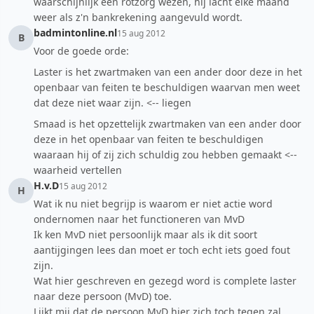
waarschijnlijk een rotzorg wezen, hij lacht elke maand
weer als z'n bankrekening aangevuld wordt.
badmintonline.nl
15 aug 2012
B
Voor de goede orde:
Laster is het zwartmaken van een ander door deze in het
openbaar van feiten te beschuldigen waarvan men weet
dat deze niet waar zijn. <-- liegen
Smaad is het opzettelijk zwartmaken van een ander door
deze in het openbaar van feiten te beschuldigen
waaraan hij of zij zich schuldig zou hebben gemaakt <--
waarheid vertellen
H.v.D
15 aug 2012
H
Wat ik nu niet begrijp is waarom er niet actie word
ondernomen naar het functioneren van MvD
Ik ken MvD niet persoonlijk maar als ik dit soort
aantijgingen lees dan moet er toch echt iets goed fout
zijn.
Wat hier geschreven en gezegd word is complete laster
naar deze persoon (MvD) toe.
Lijkt mij dat de persoon MvD hier zich toch tegen zal