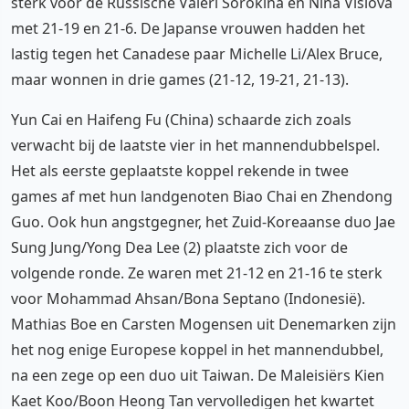
sterk voor de Russische Valeri Sorokina en Nina Vislova
met 21-19 en 21-6. De Japanse vrouwen hadden het
lastig tegen het Canadese paar Michelle Li/Alex Bruce,
maar wonnen in drie games (21-12, 19-21, 21-13).
Yun Cai en Haifeng Fu (China) schaarde zich zoals
verwacht bij de laatste vier in het mannendubbelspel.
Het als eerste geplaatste koppel rekende in twee
games af met hun landgenoten Biao Chai en Zhendong
Guo. Ook hun angstgegner, het Zuid-Koreaanse duo Jae
Sung Jung/Yong Dea Lee (2) plaatste zich voor de
volgende ronde. Ze waren met 21-12 en 21-16 te sterk
voor Mohammad Ahsan/Bona Septano (Indonesië).
Mathias Boe en Carsten Mogensen uit Denemarken zijn
het nog enige Europese koppel in het mannendubbel,
na een zege op een duo uit Taiwan. De Maleisiërs Kien
Kaet Koo/Boon Heong Tan vervolledigen het kwartet