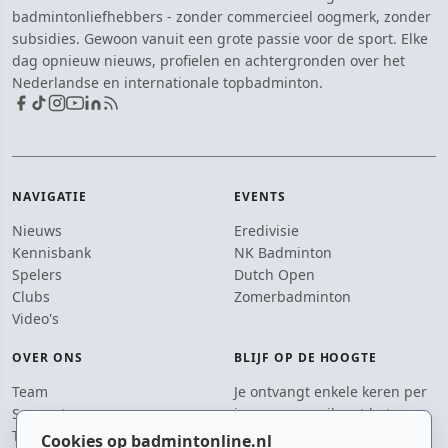
badmintonliefhebbers - zonder commercieel oogmerk, zonder
subsidies. Gewoon vanuit een grote passie voor de sport. Elke
dag opnieuw nieuws, profielen en achtergronden over het
Nederlandse en internationale topbadminton.
NAVIGATIE
EVENTS
Nieuws
Eredivisie
Kennisbank
NK Badminton
Spelers
Dutch Open
Clubs
Zomerbadminton
Video's
OVER ONS
BLIJF OP DE HOOGTE
Team
Je ontvangt enkele keren per
Supporters
jaar een e-mail met het
Tip de redactie
laatste badmintonnieuws.
Cookies op badmintonline.nl