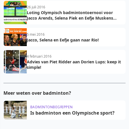
26 juli 2016
Loting Olympisch badmintontoernooi voor
Jacco Arends, Selena Piek en Eefje Muskens
bekend
5 mei 2016
Jacco, Selena en Eefje gaan naar Rio!
4 februari 2016
Advies van Piet Ridder aan Dorien Lups: keep it
simple!
Meer weten over badminton?
BADMINTONBEGRIPPEN
Is badminton een Olympische sport?