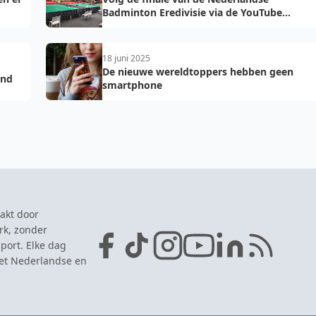
Badminton Eredivisie via de YouTube
livestreams!
18 juni 2025
De nieuwe wereldtoppers hebben geen
and
smartphone
akt door
rk, zonder
port. Elke dag
het Nederlandse en