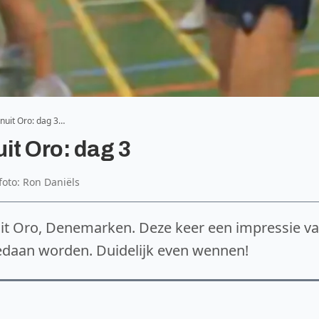
nuit Oro: dag 3…
it Oro: dag 3
lfoto: Ron Daniëls
it Oro, Denemarken. Deze keer een impressie v
edaan worden. Duidelijk even wennen!