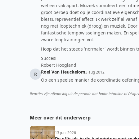
wel een vak apart. Muziek stimuleert een ritme.
groot beroep doet op je coördinatieve eigens
blessurepreventief effect. Ik werk zelf al van
nog met looptechniek (droog) en muziek. Door 
fantastische tempowisselingen maken. En spel
zware looptrainingen vol.
Hoop dat het steeds 'normaler' wordt binnen tr
Succes!
Robert Hoogland
Roel Van Heuckelom
3 aug 2012
R
Op een speelse manier de coordinatie oefening
Reacties zijn afkomstig uit de periode dat badmintonline.nl Disqus
Meer over dit onderwerp
13 juni 2026
De officials in de badmintonsport mak