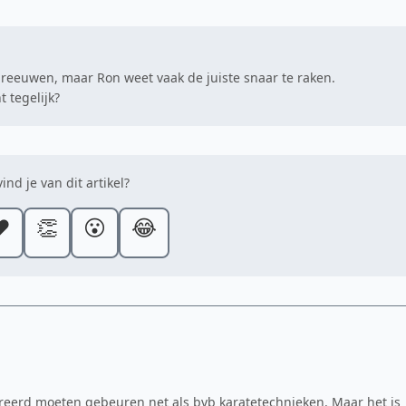
hreeuwen, maar Ron weet vaak de juiste snaar te raken.
 tegelijk?
ind je van dit artikel?
️
👏
😮
😂
egreerd moeten gebeuren net als bvb karatetechnieken. Maar het is