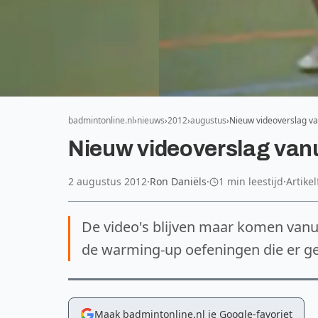
badmintonline.nl
nieuws
2012
augustus
Nieuw videoverslag va
Nieuw videoverslag vanu
2 augustus 2012
·
Ron Daniëls
·
1 min leestijd
·
Artike
De video's blijven maar komen vanu
de warming-up oefeningen die er g
Maak badmintonline.nl je Google-favoriet