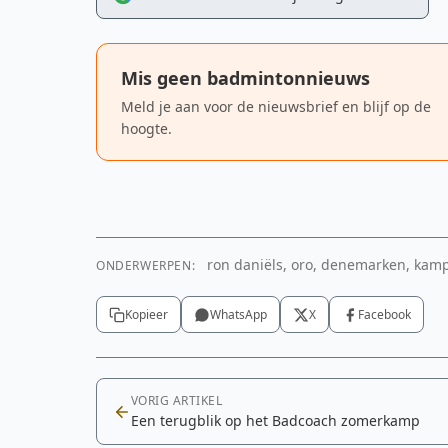
Mis geen badmintonnieuws
Meld je aan voor de nieuwsbrief en blijf op de
hoogte.
ron daniëls, oro, denemarken, kamp,
ONDERWERPEN:
YouTube video
Kopieer
WhatsApp
X
Facebook
Om deze video te tonen is toestemming voor m
cookies nodig.
Cookie-instellingen aanpassen
VORIG ARTIKEL
Een terugblik op het Badcoach zomerkamp