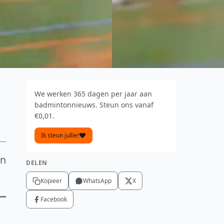
We werken 365 dagen per jaar aan
badmintonnieuws. Steun ons vanaf
€0,01.
Ik steun jullie!
an
DELEN
Kopieer
WhatsApp
X
Facebook