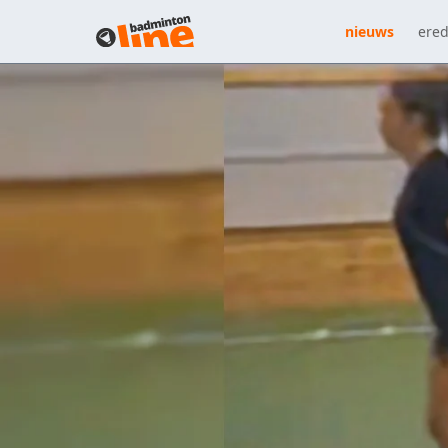
nieuws
ered