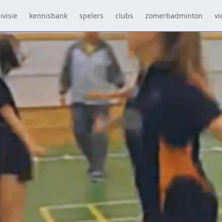
ivisie
kennisbank
spelers
clubs
zomerbadminton
vi