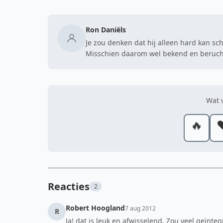
Ron Daniëls
Je zou denken dat hij alleen hard kan sc
Misschien daarom wel bekend en berucht
Wat v
🔥
❤
Reacties
2
Robert Hoogland
7 aug 2012
R
Ja! dat is leuk en afwisselend. Zou veel geïnt