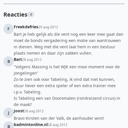
Reacties
4
Freekdefries
29 aug 2012
F
Bart je heb gelijk als die vent nog een keer mee gaat dan
moet de bonds vergadering een motie van wantrouwen
in dienen. Weg met die vent laat hem in een bestuur
plaats nemen en daar zijn zakken vullen.
Bart
28 aug 2012
B
"Volgens Massing is het WJK een mooi moment voor de
jongelingen"
Zo te zien ook voor Tabeling, ik vind dat niet kunnen,
stuur liever een extra speler of een extra trainer mee
i.p.v. Tabeling.
Is Tabeling een van Dooremalen (rondreizend circus) in
de maak?
Joost
28 aug 2012
J
Bravo Kirsten van der Valk, de aanhouder wint!
badmintonline.nl
28 aug 2012
B