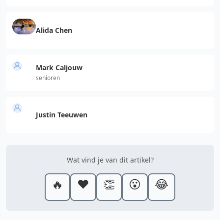
Alida Chen
Mark Caljouw
senioren
Justin Teeuwen
Wat vind je van dit artikel?
🔥
❤️
👏
😮
😂