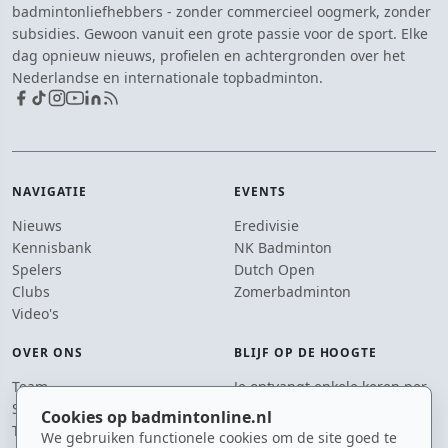
badmintonliefhebbers - zonder commercieel oogmerk, zonder
subsidies. Gewoon vanuit een grote passie voor de sport. Elke
dag opnieuw nieuws, profielen en achtergronden over het
Nederlandse en internationale topbadminton.
NAVIGATIE
EVENTS
Nieuws
Eredivisie
Kennisbank
NK Badminton
Spelers
Dutch Open
Clubs
Zomerbadminton
Video's
OVER ONS
BLIJF OP DE HOOGTE
Team
Je ontvangt enkele keren per
Supporters
jaar een e-mail met het
Cookies op badmintonline.nl
Tip de redactie
laatste badmintonnieuws.
We gebruiken functionele cookies om de site goed te