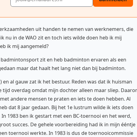
 werkzaamheden uit handen te nemen van werknemers, die
k nu in de WAO zit en toch iets wilde doen heb ik mij
heb ik mij aangemeld?
de badmintonsport zit en heb badminton ervaren als een
gedaan maar dat haalt het lang niet dan bij badminton.
) en al gauw zat ik het bestuur. Reden was dat ik huisman
e tijd overdag omdat mijn dochter alleen maar sliep. Daar
 met andere mensen te praten en iets te doen hebben. Al
eb dat 8 jaar gedaan. Bij het 1e lustrum wilde ik iets doen
 In 1983 ben ik gestart met een BC-toernooi en het werd,
 groot succes. De gehele voorbereiding had ik in mijn ééntje
een toernooi werkte. In 1983 is dus de toernooicommissie