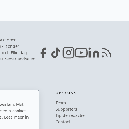
akt door
rk, zonder
port. Elke dag
het Nederlandse en
OVER ONS
Team
 werken. Met
ton
Supporters
media-cookies
n
Tip de redactie
s. Lees meer in
inton
Contact