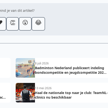
ind je van dit artikel?
️
👏
😮
😂
8 juli 2026
Badminton Nederland publiceert indeling
bondscompetitie en jeugdcompetitie 2026-
2027: voorkom fouten bij teamopgave
13 mei 2026
Haal de nationale top naar je club: TeamNL-
acht
clinics nu beschikbaar