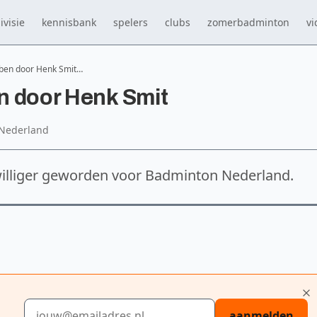
ivisie
kennisbank
spelers
clubs
zomerbadminton
vi
r ben door Henk Smit…
en door Henk Smit
 Nederland
williger geworden voor Badminton Nederland.
E-mailadres
aanmelden