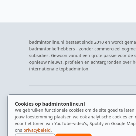
badmintonline.nl bestaat sinds 2010 en wordt gema
badmintonliefhebbers - zonder commercieel oogme
subsidies. Gewoon vanuit een grote passie voor de s
opnieuw nieuws, profielen en achtergronden over 
internationale topbadminton.
NAVIGATIE
EVENTS
Cookies op badmintonline.nl
Nieuws
Eredivisie
We gebruiken functionele cookies om de site goed te laten
Kennisbank
NK Badmin
jouw toestemming plaatsen we ook analytische cookies en 
Spelers
Dutch Ope
voor het tonen van YouTube-video's, Spotify en Google Map
Clubs
Zomerbadm
ons
privacybeleid
.
Video's