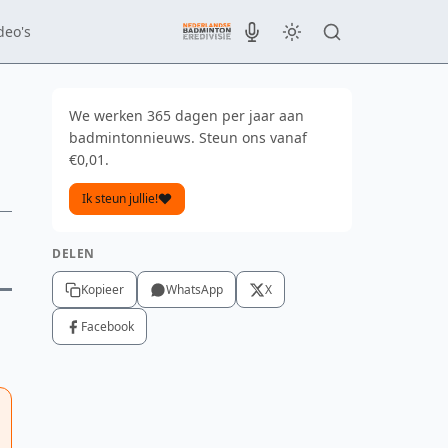
deo's
We werken 365 dagen per jaar aan
badmintonnieuws. Steun ons vanaf
€0,01.
Ik steun jullie!
DELEN
Kopieer
WhatsApp
X
Facebook