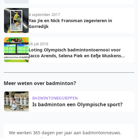
4 september 2017
Yao Jie en Nick Fransman zegevieren in
Gorredijk
26 juli 2016
Loting Olympisch badmintontoernooi voor
Jacco Arends, Selena Piek en Eefje Muskens
bekend
Meer weten over badminton?
BADMINTONBEGRIPPEN
Is badminton een Olympische sport?
We werken 365 dagen per jaar aan badmintonnieuws.