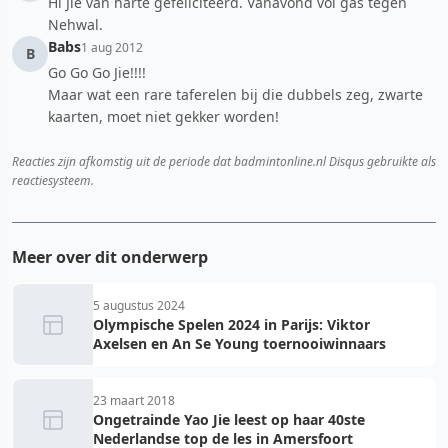
Hi Jie van harte gefeliciteerd. Vanavond vol gas tegen
Nehwal.
Babs
1 aug 2012
B
Go Go Go Jie!!!!
Maar wat een rare taferelen bij die dubbels zeg, zwarte
kaarten, moet niet gekker worden!
Reacties zijn afkomstig uit de periode dat badmintonline.nl Disqus gebruikte als
reactiesysteem.
Meer over dit onderwerp
5 augustus 2024
Olympische Spelen 2024 in Parijs: Viktor
Axelsen en An Se Young toernooiwinnaars
23 maart 2018
Ongetrainde Yao Jie leest op haar 40ste
Nederlandse top de les in Amersfoort