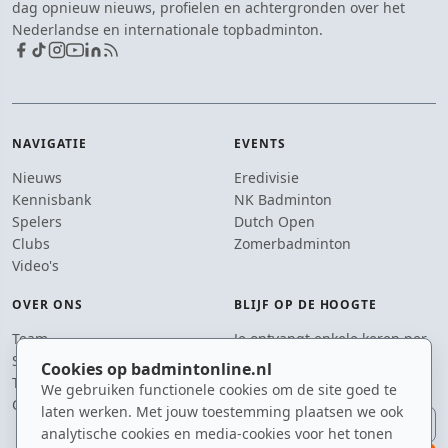
dag opnieuw nieuws, profielen en achtergronden over het
Nederlandse en internationale topbadminton.
NAVIGATIE
EVENTS
Nieuws
Eredivisie
Kennisbank
NK Badminton
Spelers
Dutch Open
Clubs
Zomerbadminton
Video's
OVER ONS
BLIJF OP DE HOOGTE
Team
Je ontvangt enkele keren per
Supporters
jaar een e-mail met het
Cookies op badmintonline.nl
Tip de redactie
laatste badmintonnieuws.
We gebruiken functionele cookies om de site goed te
Contact
laten werken. Met jouw toestemming plaatsen we ook
E-mailadres
analytische cookies en media-cookies voor het tonen