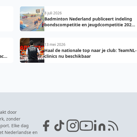
8 juli 2026
Badminton Nederland publiceert indeling
bondscompetitie en jeugdcompetitie 2026-
2027: voorkom fouten bij teamopgave
13 mei 2026
Haal de nationale top naar je club: TeamNL-
acht
clinics nu beschikbaar
akt door
rk, zonder
port. Elke dag
het Nederlandse en