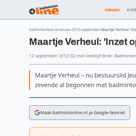
nieuws
ered
badmintonline.nl
nieuws
2012
september
Maartje Verheul: 'In
Maartje Verheul: 'Inzet o
12 september 2012
·
2 min leestijd
·
Bron: Badminto
Maartje Verheul – nu bestuurslid Je
zevende al begonnen met badminto
Maak badmintonline.nl je Google-favoriet