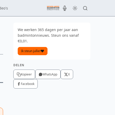
deo's
We werken 365 dagen per jaar aan
badmintonnieuws. Steun ons vanaf
€0,01.
Ik steun jullie!
DELEN
Kopieer
WhatsApp
X
Facebook