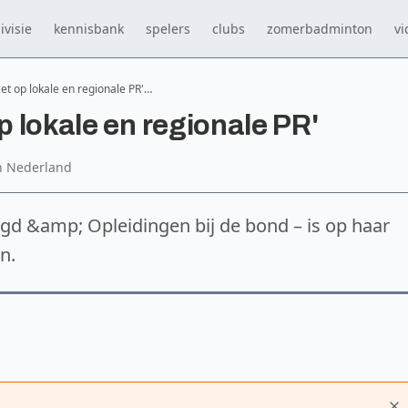
ivisie
kennisbank
spelers
clubs
zomerbadminton
vi
zet op lokale en regionale PR'…
p lokale en regionale PR'
n Nederland
ugd &amp; Opleidingen bij de bond – is op haar
n.