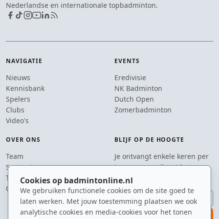
Nederlandse en internationale topbadminton.
NAVIGATIE
EVENTS
Nieuws
Eredivisie
Kennisbank
NK Badminton
Spelers
Dutch Open
Clubs
Zomerbadminton
Video's
OVER ONS
BLIJF OP DE HOOGTE
Team
Je ontvangt enkele keren per
Supporters
jaar een e-mail met het
Tip de redactie
laatste badmintonnieuws.
Cookies op badmintonline.nl
Contact
We gebruiken functionele cookies om de site goed te
E-mailadres
laten werken. Met jouw toestemming plaatsen we ook
analytische cookies en media-cookies voor het tonen
aanmelden