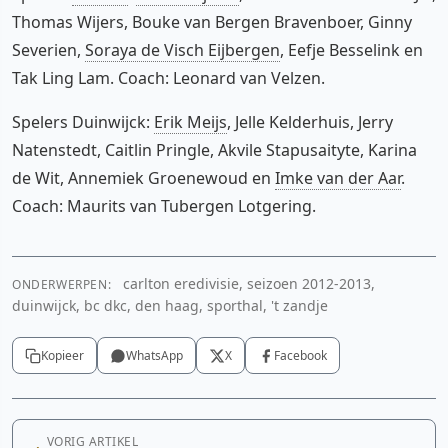
Thomas Wijers, Bouke van Bergen Bravenboer, Ginny
Severien,
Soraya de Visch Eijbergen
, Eefje Besselink en
Tak Ling Lam. Coach: Leonard van Velzen.
Spelers Duinwijck:
Erik Meijs
, Jelle Kelderhuis, Jerry
Natenstedt, Caitlin Pringle, Akvile Stapusaityte, Karina
de Wit, Annemiek Groenewoud en
Imke van der Aar
.
Coach: Maurits van Tubergen Lotgering.
carlton eredivisie, seizoen 2012-2013,
ONDERWERPEN:
duinwijck, bc dkc, den haag, sporthal, 't zandje
Kopieer
WhatsApp
X
Facebook
VORIG ARTIKEL