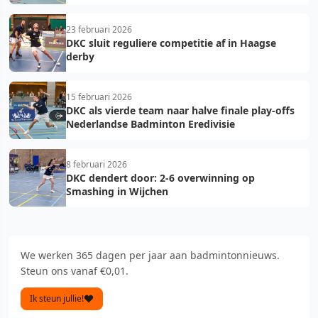
23 februari 2026
DKC sluit reguliere competitie af in Haagse
derby
15 februari 2026
DKC als vierde team naar halve finale play-offs
Nederlandse Badminton Eredivisie
8 februari 2026
DKC dendert door: 2-6 overwinning op
Smashing in Wijchen
We werken 365 dagen per jaar aan badmintonnieuws.
Steun ons vanaf €0,01.
Ik steun jullie!