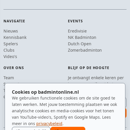
NAVIGATIE
EVENTS
Nieuws
Eredivisie
Kennisbank
NK Badminton
Spelers
Dutch Open
Clubs
Zomerbadminton
Video's
OVER ONS
BLIJF OP DE HOOGTE
Team
Je ontvangt enkele keren per
Supporters
jaar een e-mail met het
Tip de redactie
laatste badmintonnieuws.
Cookies op badmintonline.nl
Contact
We gebruiken functionele cookies om de site goed te
E-mailadres
laten werken. Met jouw toestemming plaatsen we ook
analytische cookies en media-cookies voor het tonen
aanmelden
van YouTube-video's, Spotify en Google Maps. Lees
meer in ons
privacybeleid
.