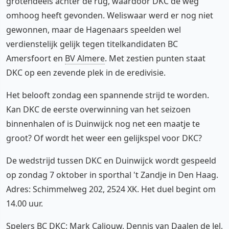
grotendeels achter de rug, waardoor DKC de weg
omhoog heeft gevonden. Weliswaar werd er nog niet
gewonnen, maar de Hagenaars speelden wel
verdienstelijk gelijk tegen titelkandidaten BC
Amersfoort en
BV Almere
. Met zestien punten staat
DKC op een zevende plek in de eredivisie.
Het belooft zondag een spannende strijd te worden.
Kan DKC de eerste overwinning van het seizoen
binnenhalen of is Duinwijck nog net een maatje te
groot? Of wordt het weer een gelijkspel voor DKC?
De wedstrijd tussen DKC en Duinwijck wordt gespeeld
op zondag 7 oktober in sporthal 't Zandje in Den Haag.
Adres: Schimmelweg 202, 2524 XK. Het duel begint om
14.00 uur.
Spelers
BC DKC
:
Mark Caljouw
, Dennis van Daalen de Jel,