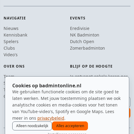
NAVIGATIE
EVENTS
Nieuws
Eredivisie
Kennisbank
NK Badminton
Spelers
Dutch Open
Clubs
Zomerbadminton
Video's
OVER ONS
BLIJF OP DE HOOGTE
Team
Je ontvangt enkele keren per
Supporters
jaar een e-mail met het
Cookies op badmintonline.nl
Tip de redactie
laatste badmintonnieuws.
We gebruiken functionele cookies om de site goed te
Contact
laten werken. Met jouw toestemming plaatsen we ook
E-mailadres
analytische cookies en media-cookies voor het tonen
van YouTube-video's, Spotify en Google Maps. Lees
aanmelden
meer in ons
privacybeleid
.
Alleen noodzakelijk
Alles accepteren