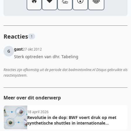
🔥
❤️
👏
😮
😂
Reacties
1
gast
27 okt 2012
G
Sterk optreden van dhr. Tabeling
Reacties zijn afkomstig uit de periode dat badmintonline.nl Disqus gebruikte als
reactiesysteem.
Meer over dit onderwerp
18 april 2026
Revolutie in de dop: BWF voert druk op met
synthetische shuttles in internationale
toernooien