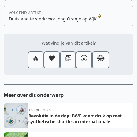
VOLGEND ARTIKEL
Duitsland te sterk voor Jong Oranje op WJK
Wat vind je van dit artikel?
🔥
❤️
👏
😮
😂
Meer over dit onderwerp
18 april 2026
Revolutie in de dop: BWF voert druk op met
synthetische shuttles in internationale
toernooien