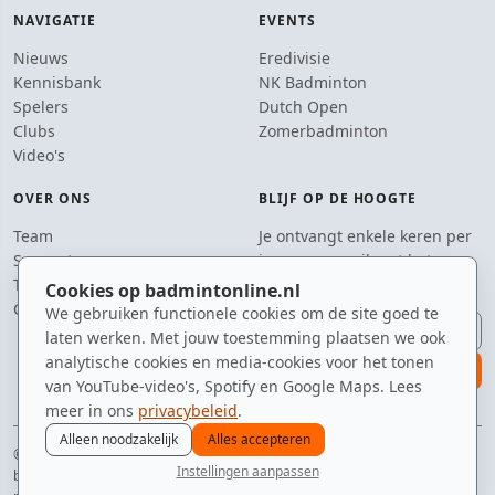
NAVIGATIE
EVENTS
Nieuws
Eredivisie
Kennisbank
NK Badminton
Spelers
Dutch Open
Clubs
Zomerbadminton
Video's
OVER ONS
BLIJF OP DE HOOGTE
Team
Je ontvangt enkele keren per
Supporters
jaar een e-mail met het
Tip de redactie
laatste badmintonnieuws.
Cookies op badmintonline.nl
Contact
We gebruiken functionele cookies om de site goed te
E-mailadres
laten werken. Met jouw toestemming plaatsen we ook
analytische cookies en media-cookies voor het tonen
aanmelden
van YouTube-video's, Spotify en Google Maps. Lees
meer in ons
privacybeleid
.
Alleen noodzakelijk
Alles accepteren
© 2010–2026 badmintonline.nl · gemaakt in Brabant, met liefde voor
Instellingen aanpassen
badminton
nieuws
spelers
ranglijst
zomer
menu