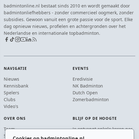
badmintonline.nl bestaat sinds 2010 en wordt gemaakt door
badmintonliefhebbers - zonder commercieel oogmerk, zonder
subsidies. Gewoon vanuit een grote passie voor de sport. Elke
dag opnieuw nieuws, profielen en achtergronden over het
Nederlandse en internationale topbadminton.
NAVIGATIE
EVENTS
Nieuws
Eredivisie
Kennisbank
NK Badminton
Spelers
Dutch Open
Clubs
Zomerbadminton
Video's
OVER ONS
BLIJF OP DE HOOGTE
Team
Je ontvangt enkele keren per
Supporters
jaar een e-mail met het
Cookies op badmintonline.nl