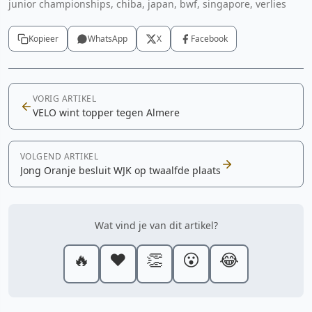
junior championships, chiba, japan, bwf, singapore, verlies
Kopieer
WhatsApp
X
Facebook
VORIG ARTIKEL
VELO wint topper tegen Almere
VOLGEND ARTIKEL
Jong Oranje besluit WJK op twaalfde plaats
Wat vind je van dit artikel?
🔥
❤️
👏
😮
😂