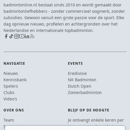
badmintonline.nl bestaat sinds 2010 en wordt gemaakt door
badmintonliefhebbers - zonder commercieel oogmerk, zonder
subsidies. Gewoon vanuit een grote passie voor de sport. Elke
dag opnieuw nieuws, profielen en achtergronden over het
Nederlandse en internationale topbadminton.
NAVIGATIE
EVENTS
Nieuws
Eredivisie
Kennisbank
NK Badminton
Spelers
Dutch Open
Clubs
Zomerbadminton
Video's
OVER ONS
BLIJF OP DE HOOGTE
Team
Je ontvangt enkele keren per
Supporters
jaar een e-mail met het