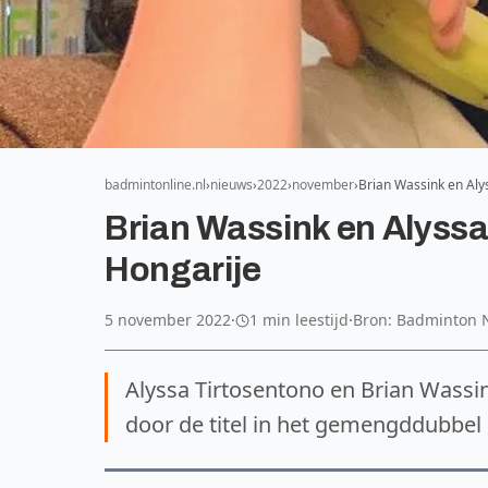
badmintonline.nl
nieuws
2022
november
Brian Wassink en Alys
Brian Wassink en Alyssa 
Hongarije
5 november 2022
·
1 min leestijd
·
Bron: Badminton 
Alyssa Tirtosentono en Brian Wassi
door de titel in het gemengddubbel 