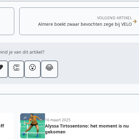
VOLGEND ARTIKEL
Almere boekt zwaar bevochten zege bij VELO
ind je van dit artikel?
️
👏
😮
😂
16 maart 2025
ff
Alyssa Tirtosentono: het moment is nu
gekomen