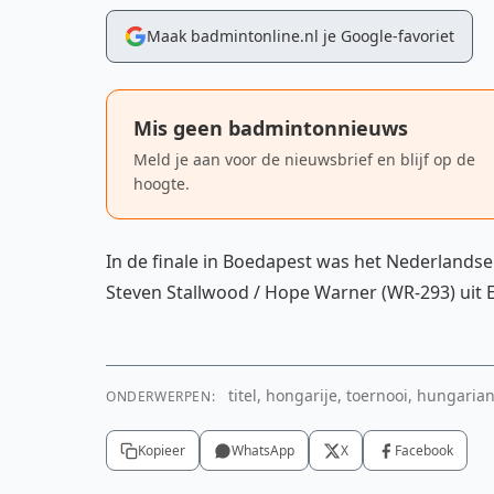
Maak badmintonline.nl je Google-favoriet
Mis geen badmintonnieuws
Meld je aan voor de nieuwsbrief en blijf op de
hoogte.
In de finale in Boedapest was het Nederlandse
Steven Stallwood / Hope Warner (WR-293) uit 
titel, hongarije, toernooi, hungarian
ONDERWERPEN:
YouTube video
Kopieer
WhatsApp
X
Facebook
Om deze video te tonen is toestemming voor m
cookies nodig.