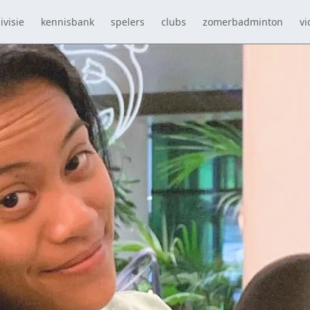
ivisie
kennisbank
spelers
clubs
zomerbadminton
vi