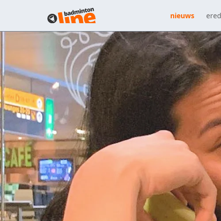
nieuws
ered