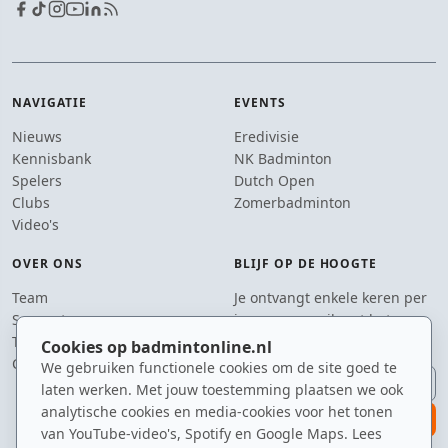
NAVIGATIE
EVENTS
Nieuws
Eredivisie
Kennisbank
NK Badminton
Spelers
Dutch Open
Clubs
Zomerbadminton
Video's
OVER ONS
BLIJF OP DE HOOGTE
Team
Je ontvangt enkele keren per
Supporters
jaar een e-mail met het
Tip de redactie
laatste badmintonnieuws.
Cookies op badmintonline.nl
Contact
We gebruiken functionele cookies om de site goed te
E-mailadres
laten werken. Met jouw toestemming plaatsen we ook
analytische cookies en media-cookies voor het tonen
aanmelden
van YouTube-video's, Spotify en Google Maps. Lees