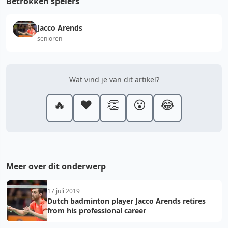
Betrokken spelers
Jacco Arends
senioren
Wat vind je van dit artikel?
🔥
❤️
👏
😮
😂
Meer over dit onderwerp
17 juli 2019
Dutch badminton player Jacco Arends retires
from his professional career