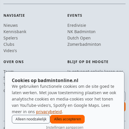
NAVIGATIE
EVENTS
Nieuws
Eredivisie
Kennisbank
NK Badminton
Spelers
Dutch Open
Clubs
Zomerbadminton
Video's
OVER ONS
BLIJF OP DE HOOGTE
Team
Je ontvangt enkele keren per
Supporters
jaar een e-mail met het
Cookies op badmintonline.nl
Tip de redactie
laatste badmintonnieuws.
We gebruiken functionele cookies om de site goed te
Contact
laten werken. Met jouw toestemming plaatsen we ook
E-mailadres
analytische cookies en media-cookies voor het tonen
van YouTube-video's, Spotify en Google Maps. Lees
aanmelden
meer in ons
privacybeleid
.
Alleen noodzakelijk
Alles accepteren
Instellingen aanpassen
© 2010–2026 badmintonline.nl · gemaakt met een passie voor de drop shot